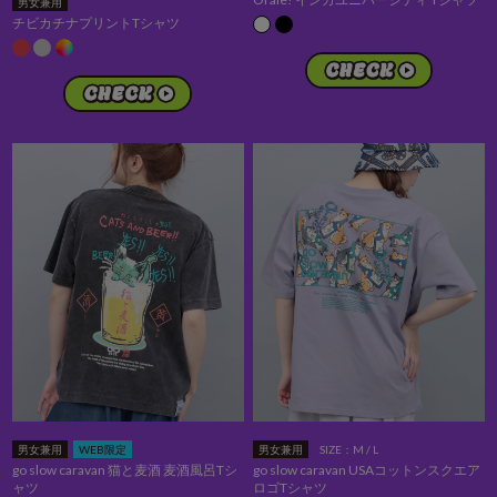
男女兼用
チビカチナプリントTシャツ
男女兼用
WEB限定
男女兼用
SIZE：M / L
go slow caravan 猫と麦酒 麦酒風呂Tシ
go slow caravan USAコットンスクエア
ャツ
ロゴTシャツ