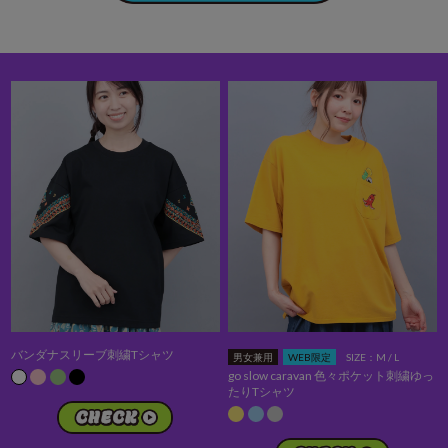
バンダナスリーブ刺繍Tシャツ
男女兼用
WEB限定
SIZE：M / L
go slow caravan 色々ポケット刺繍ゆっ
たりTシャツ