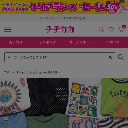
「GMO後払い」お支払い停滞時の回収手数料のご負担について
6,400円以上で送料無料！新規会員登録で300pt贈呈！
13
検索
カ
お気に入
チチカカ オンラインショップ
カテゴリー
ランキング
コーディネート
TOPICS
TOP
Tシャツコレクションー 2026SS －