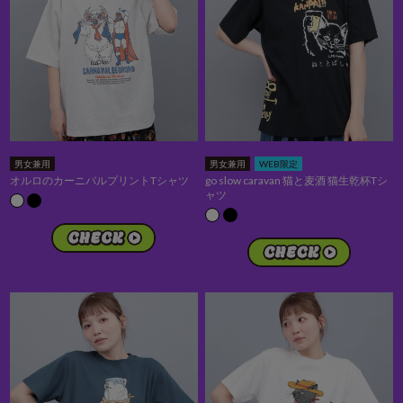
男女兼用
男女兼用
WEB限定
オルロのカーニバルプリントTシャツ
go slow caravan 猫と麦酒 猫生乾杯Tシ
ャツ