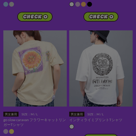
男女兼用
SIZE：M / L
男女兼用
SIZE：M / L
go slow caravan フラワーキャットリン
インティライミプリントTシャツ
ガーTシャツ