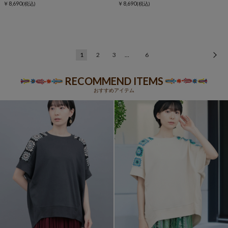
￥8,690
￥8,690
(税込)
(税込)
1
2
3
…
6
次
RECOMMEND ITEMS
おすすめアイテム