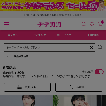
「GMO後払い」お支払い停滞時の回収手数料のご負担について
6,400円以上で送料無料！新規会員登録で300pt贈呈！
18
検索
カ
お気に入
チチカカ オンラインショップ
カテゴリー
ランキング
コーディネート
TOPICS
TOP
商品検索結果
新着商品
全色表示
204
対象商品
件
新着商品一覧です。トレンドの最新アイテムなどご用意しております。
絞り込み