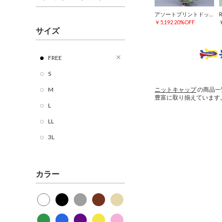
アソートプリントドッキングワンピース
￥5,192
20%OFF
サイズ
FREE
S
M
ニットキャップ
の商品一
豊富に取り揃えています
L
LL
3L
カラー