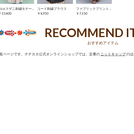
Rico スザニ刺繍モチーフワンピース
コード刺繍ブラウス
ファブリックプリントジャージースカート
￥15,400
￥4,950
￥7,150
RECOMMEND I
おすすめアイテム
覧ページです。チチカカ公式オンラインショップでは、定番の
ニットキャップ
のほ
。