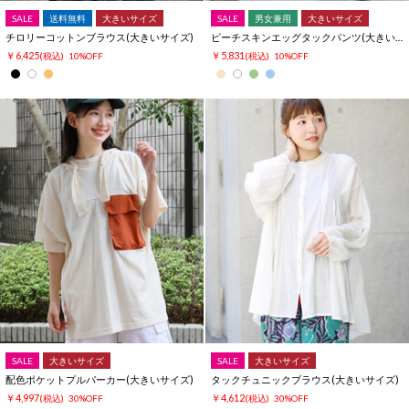
SALE
送料無料
大きいサイズ
SALE
男女兼用
大きいサイズ
チロリーコットンブラウス(大きいサイズ)
ピーチスキンエッグタックパンツ(大きいサイズ)
￥6,425
￥5,831
(税込)
10%OFF
(税込)
10%OFF
SALE
大きいサイズ
SALE
大きいサイズ
配色ポケットプルパーカー(大きいサイズ)
タックチュニックブラウス(大きいサイズ)
￥4,997
￥4,612
(税込)
30%OFF
(税込)
30%OFF