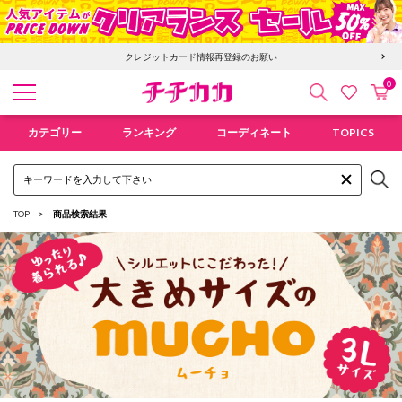
6,400円以上で送料無料！新規会員登録で300pt贈呈！
0
検索
カ
お気に入
チチカカ オンラインショップ
カテゴリー
ランキング
コーディネート
TOPICS
TOP
商品検索結果