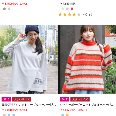
￥8,900
￥7,689
(税込)
10%OFF
(税込)
4.0
（1）
SALE
大きいサイズ
SALE
大きいサイズ
裏表切替アシンメトリープルオーバー(大きいサイズ)
シャギーボーダーニットプルオーバー(大きいサイズ)
￥6,151
￥6,152
(税込)
20%OFF
(税込)
30%OFF