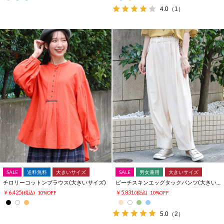
4.0
（1）
SALE
送料無料
大きいサイズ
SALE
男女兼用
大きいサイズ
チロリーコットンブラウス(大きいサイズ)
ピーチスキンエッグタックパンツ(大きいサイズ)
￥6,425
￥5,831
(税込)
10%OFF
(税込)
10%OFF
5.0
（2）