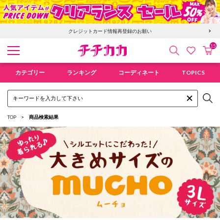
クレジットカード情報再登録のお願い
15
検索
カ
お気に入
チチカカ オンラインショップ
カテゴリー
ランキング
コーディネート
TOPICS
TOP
商品検索結果