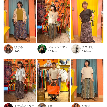
■スタイリング
クロシェベストなどとレイヤードすれば旬な着こなしに◎
足元にはカジュアルスニーカーやベルトサンダルなどを合わせてMIXス
タイルも♪
■カラー
ブラック/ブラウン/アイボリー
■洗濯表示
ひかる
フィッシュマン
チエぽん
146cm
161cm
146cm
洗濯絵表示について
---------------------------------
透け感：透けない
伸縮性：あり
裏地 ：あり
光沢 ：ややあり
生地の厚さ：普通
ポケット：なし
---------------------------------
ドラゴン・リー
おら
ひかる