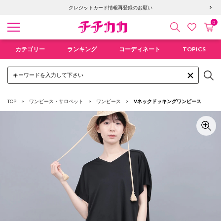
6,400円以上で送料無料！新規会員登録で300pt贈呈！
クレジットカード情報再登録のお願い
0
検索
カ
お気に入
チチカカ オンラインショップ
カテゴリー
ランキング
コーディネート
TOPICS
TOP
ワンピース・サロペット
ワンピース
Vネックドッキングワンピース