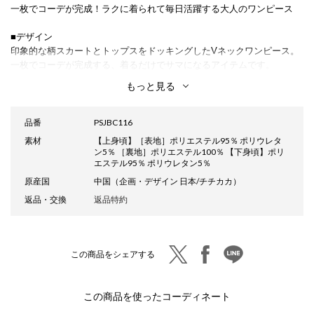
一枚でコーデが完成！ラクに着られて毎日活躍する大人のワンピース
■デザイン
印象的な柄スカートとトップスをドッキングしたVネックワンピース。
一枚でコーデが完成する、着るだけでサマになるアイテムです。
トップスはゆったりとしたVネックデザインで、顔周りをすっきりと見
もっと見る
せてくれます。
スカート部分は、カラーごとに異なるエスニック柄で、パッと目を惹く
デザインに仕上げました。
品番
PSJBC116
軽やかな素材を使用しているので、動くたびにスカートがふんわりなび
素材
【上身頃】［表地］ポリエステル95％ ポリウレタ
き、女性らしい印象をプラス。
ン5％ ［裏地］ポリエステル100％ 【下身頃】ポリ
ウエストはゴムと紐入りで、簡単に調整できるのも嬉しいポイントで
エステル95％ ポリウレタン5％
す。
原産国
中国（企画・デザイン 日本/チチカカ）
返品・交換
返品特約
■サイズ感
レディースフリーサイズ
程よくゆったりとしたリラックスできるサイズ感。
twitter
facebook
line
この商品をシェアする
■素材感
トップスはシボ感のある素材で、インナー裏地付き。
スカート部分は、さらっとした軽やかな素材を使用しています。
この商品を使ったコーディネート
柄入りで透けにくいのもポイントです。