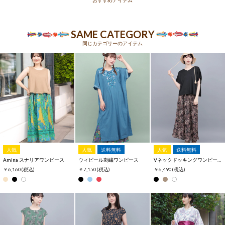
SAME CATEGORY
同じカテゴリーのアイテム
人気
人気
送料無料
人気
送料無料
Amina スナリアワンピース
ウィピール刺繍ワンピース
Vネックドッキングワンピース
￥6,160
(税込)
￥7,150
(税込)
￥6,490
(税込)