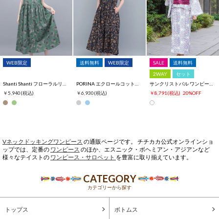
WEB限定
送料無料
WEB限定
SALE
送料無料
2WAY
セット
Shanti Shanti フローラルリズムコットンワンピース【WEB限定】
PORINA エクロールコットンボイルワンピース【WEB限定】
サンクリストバル ワンピース浴衣3点セット
￥5,940
(税込)
￥6,930
(税込)
￥8,791
(税込)
20%OFF
Vネックドッキングワンピース
の通販ページです。 チチカカ公式オンラインショ
ップでは、定番の
ワンピース
のほか、エスニック・ボヘミアン・アジアンなど
様々なテイストの
ワンピース・サロペット
を豊富に取り揃えています。
CATEGORY
カテゴリーから探す
トップス
ボトムス