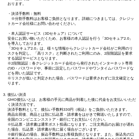
おります。
・決済手数料：無料
※分割手数料はお客様ご負担となります。詳細につきましては、クレジッ
トカード会社様にお問い合わせください。
・本人認証サービス（3Dセキュア）について
安全にお買い物いただくため、お客様の本人認証を行う「3Dセキュア2.0」
を導入しております。
「3Dセキュア2.0」は、様々な情報からクレジットカード会社がご利用のリ
スクを判定し、「高リスク」と判断されたご利用にのみ、2段階認証を要求
する認証サービスとなります。
※2段階認証：各クレジットカード会社から発行されたインターネット専用
のID・パスワードや、事前に設定したパスワードやワンタイムパスワードな
どを用いた認証です。
※リスクが低いと判定された場合、パスワードは要求されずに注文確定とな
ります。
後払い決済
GMO後払いとは、お客様の手元に商品が到着した後に代金をお支払いいただ
く決済方法です。
決済手数料として、後払い手数料330円（税込）をご負担いただきます。
商品出荷後、商品とは別に払込票・請求書をはがきで郵送いたしますので、
全国のコンビニエンスストア・銀行にてお支払いください。
※払込票・請求書は通常ポスト投函になります。ご注文商品のお届けが遅れ
た場合、払込票・請求書が先に届く場合がございます。
※銀行振込の場合、振込手数料はお客様負担となります。また、振込先の口