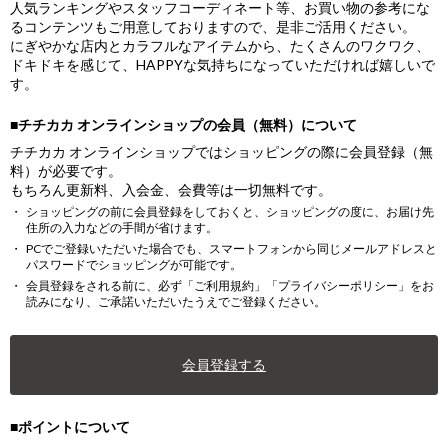
人気ランキングやスタッフコーディネート等、お買い物の参考にな
るコンテンツもご用意しておりますので、是非ご活用ください。
にぎやかな店内とカラフルなアイテムから、たくさんのワクワク、
ドキドキを感じて、HAPPYな気持ちになっていただければ嬉しいで
す。
■チチカカ オンラインショップの会員（無料）について
チチカカ オンラインショップではショッピングの際に会員登録（無
料）が必要です。
もちろん更新料、入会金、会費等は一切無料です。
ショッピングの前に会員登録をしておくと、ショッピングの度に、お届け先
住所の入力などの手間が省けます。
PCでご登録いただいた場合でも、スマートフォンから同じメールアドレスと
パスワードでショッピングが可能です。
会員登録をされる前に、必ず「ご利用規約」「プライバシーポリシー」をお
読みになり、ご承諾いただいたうえでご登録ください。
会員登録する
■ポイントについて