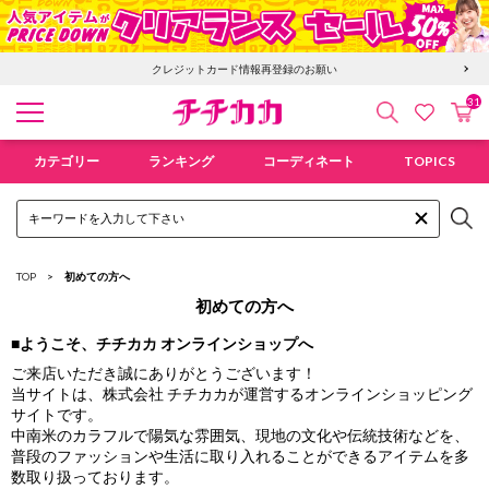
クレジットカード情報再登録のお願い
31
検索
カ
お気に入
チチカカ オンラインショップ
カテゴリー
ランキング
コーディネート
TOPICS
TOP
初めての方へ
初めての方へ
■ようこそ、チチカカ オンラインショップへ
ご来店いただき誠にありがとうございます！
当サイトは、株式会社 チチカカが運営するオンラインショッピング
サイトです。
中南米のカラフルで陽気な雰囲気、現地の文化や伝統技術などを、
普段のファッションや生活に取り入れることができるアイテムを多
数取り扱っております。