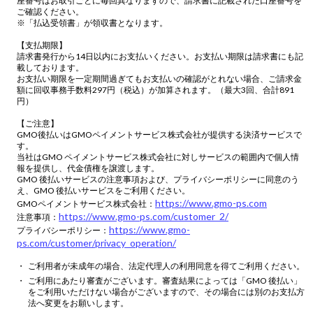
座番号はお取引ごとに毎回異なりますので、請求書に記載された口座番号を
ご確認ください。
※「払込受領書」が領収書となります。
【支払期限】
請求書発行から14日以内にお支払いください。お支払い期限は請求書にも記
載しております。
お支払い期限を一定期間過ぎてもお支払いの確認がとれない場合、ご請求金
額に回収事務手数料297円（税込）が加算されます。（最大3回、合計891
円）
【ご注意】
GMO後払いはGMOペイメントサービス株式会社が提供する決済サービスで
す。
当社はGMO ペイメントサービス株式会社に対しサービスの範囲内で個人情
報を提供し、代金債権を譲渡します。
GMO 後払いサービスの注意事項および、プライバシーポリシーに同意のう
え、GMO 後払いサービスをご利用ください。
https://www.gmo-ps.com
GMOペイメントサービス株式会社：
https://www.gmo-ps.com/customer_2/
注意事項：
https://www.gmo-
プライバシーポリシー：
ps.com/customer/privacy_operation/
ご利用者が未成年の場合、法定代理人の利用同意を得てご利用ください。
ご利用にあたり審査がございます。審査結果によっては「GMO 後払い」
をご利用いただけない場合がございますので、その場合には別のお支払方
法へ変更をお願いします。