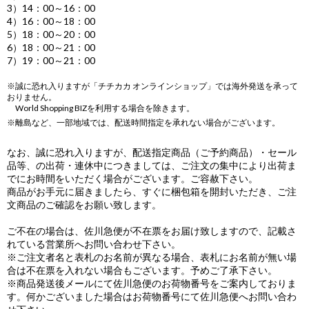
3）14：00～16：00
4）16：00～18：00
5）18：00～20：00
6）18：00～21：00
7）19：00～21：00
※誠に恐れ入りますが「チチカカ オンラインショップ」では海外発送を承って
おりません。
World Shopping BIZを利用する場合を除きます。
※離島など、一部地域では、配送時間指定を承れない場合がございます。
なお、誠に恐れ入りますが、配送指定商品（ご予約商品）・セール
品等、の出荷・連休中につきましては、ご注文の集中により出荷ま
でにお時間をいただく場合がございます。ご容赦下さい。
商品がお手元に届きましたら、すぐに梱包箱を開封いただき、ご注
文商品のご確認をお願い致します。
ご不在の場合は、佐川急便が不在票をお届け致しますので、記載さ
れている営業所へお問い合わせ下さい。
※ご注文者名と表札のお名前が異なる場合、表札にお名前が無い場
合は不在票を入れない場合もございます。予めご了承下さい。
※商品発送後メールにて佐川急便のお荷物番号をご案内しておりま
す。何かございました場合はお荷物番号にて佐川急便へお問い合わ