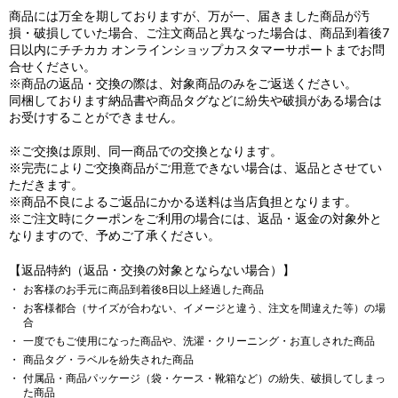
商品には万全を期しておりますが、万が一、届きました商品が汚
損・破損していた場合、ご注文商品と異なった場合は、商品到着後7
日以内にチチカカ オンラインショップカスタマーサポートまでお問
合せください。
※商品の返品・交換の際は、対象商品のみをご返送ください。
同梱しております納品書や商品タグなどに紛失や破損がある場合は
お受けすることができません。
※ご交換は原則、同一商品での交換となります。
※完売によりご交換商品がご用意できない場合は、返品とさせてい
ただきます。
※商品不良によるご返品にかかる送料は当店負担となります。
※ご注文時にクーポンをご利用の場合には、返品・返金の対象外と
なりますので、予めご了承ください。
【返品特約（返品・交換の対象とならない場合）】
お客様のお手元に商品到着後8日以上経過した商品
お客様都合（サイズが合わない、イメージと違う、注文を間違えた等）の場
合
一度でもご使用になった商品や、洗濯・クリーニング・お直しされた商品
商品タグ・ラベルを紛失された商品
付属品・商品パッケージ（袋・ケース・靴箱など）の紛失、破損してしまっ
た商品