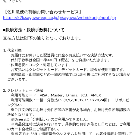
せ下さい。
【佐川急便の荷物お問い合わせサービス】
https://k2k.sagawa-exp.co.jp/p/sagawa/web/okurijoinput.jsp
■決済方法・決済手数料について
支払方法は以下の通りとなっております。
代金引換
・お届けにお伺いした配達員に代金をお支払いする決済方法です。
・代引手数料は全国一律330円（税込）をご負担いただきます。
・佐川急便e-コレクト対応しています。
お支払いはクレジットカード、デビットカード、現金が使用可能です。
※離島部・山間部などの一部の地域では代金引換はご利用できない場合が
ございます。
クレジットカード決済
・利用可能カード：VISA、Master、Diners、JCB、AMEX
・利用可能回数：一括・分割払い（3,5,6,10,12,15,18,20,24回）・リボルビ
ング払い
※ご注文内容にお届け先住所等の不備がある場合、お届け先住所確認後の
決済となります。
※Dinersは「分割払い」のご利用ができません。
※商品発送時に決済を行います。具体的なお引き落とし日などは、ご利用
のカード会社様にご確認下さい。
※当店では『SSL』情報暗号化システムを利用して、お客様情報を保護して