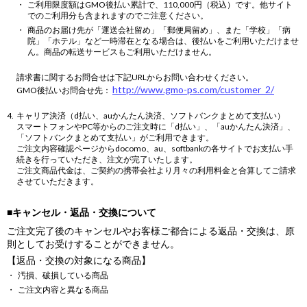
ご利用限度額はGMO後払い累計で、110,000円（税込）です。他サイト
でのご利用分も含まれますのでご注意ください。
商品のお届け先が「運送会社留め」「郵便局留め」、また「学校」「病
院」「ホテル」など一時滞在となる場合は、後払いをご利用いただけませ
ん。商品の転送サービスもご利用いただけません。
請求書に関するお問合せは下記URLからお問い合わせください。
http://www.gmo-ps.com/customer_2/
GMO後払いお問合せ先：
キャリア決済（d払い、auかんたん決済、ソフトバンクまとめて支払い）
スマートフォンやPC等からのご注文時に「d払い」、「auかんたん決済」、
「ソフトバンクまとめて支払い」がご利用できます。
ご注文内容確認ページからdocomo、au、softbankの各サイトでお支払い手
続きを行っていただき、注文が完了いたします。
ご注文商品代金は、ご契約の携帯会社より月々の利用料金と合算してご請求
させていただきます。
■キャンセル・返品・交換について
ご注文完了後のキャンセルやお客様ご都合による返品・交換は、原
則としてお受けすることができません。
【返品・交換の対象になる商品】
汚損、破損している商品
ご注文内容と異なる商品