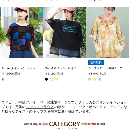
送料無料
Amina ダイドラケTシャツ
Orale! 裾メッシュレイヤード風Tシャツ
ムラ染フロール刺繍チュニックTシャツ
￥4,950
(税込)
￥3,190
(税込)
￥8,690
(税込)
ウィピール刺繍プルオーバー
の通販ページです。 チチカカ公式オンラインショッ
プでは、定番の
シャツ・ブラウス
のほか、エスニック・ボヘミアン・アジアンな
ど様々なテイストの
トップス
を豊富に取り揃えています。
CATEGORY