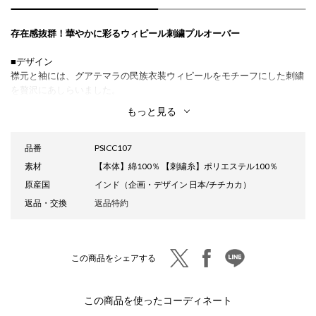
存在感抜群！華やかに彩るウィピール刺繍プルオーバー
■デザイン
襟元と袖には、グアテマラの民族衣装ウィピールをモチーフにした刺繍
を贅沢にあしらいました。
凹凸感のある立体的な刺繍が、さりげなく存在感を放ち、エスニックテ
もっと見る
イストを大人らしく楽しめる一枚に。
軽やかでほんのり透け感のある素材が、シーズンムードを高め、見た目
にも涼しげな印象を演出。
品番
PSICC107
丸みのあるふんわりとしたドルマンスリーブが気になる腕まわりをやさ
素材
【本体】綿100％ 【刺繍糸】ポリエステル100％
しくカバーし、リラックス感のある大人の着こなしを叶えます。
原産国
インド（企画・デザイン 日本/チチカカ）
■サイズ感
返品・交換
返品特約
レディースフリーサイズ
身体のラインを拾いにくい、ゆったりとした着心地のコクーンシルエッ
ト。
twitter
facebook
line
この商品をシェアする
■素材感
ふんわりと軽やかなインド綿100％を使用。
この商品を使ったコーディネート
■スタイリング