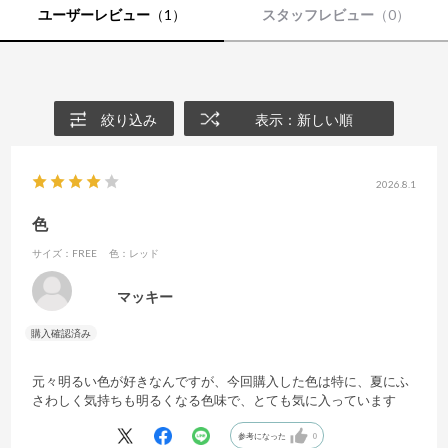
ざいます。
ユーザーレビュー
（1）
スタッフレビュー
（0）
※モデル着用写真は光の加減で色差がある場合がございます。
※白背景の商品画像が実物に近い色味となっております。
絞り込み
表示：新しい順
2026.8.1
色
サイズ：FREE
色：レッド
マッキー
元々明るい色が好きなんですが、今回購入した色は特に、夏にふ
さわしく気持ちも明るくなる色味で、とても気に入っています
参考になった
0