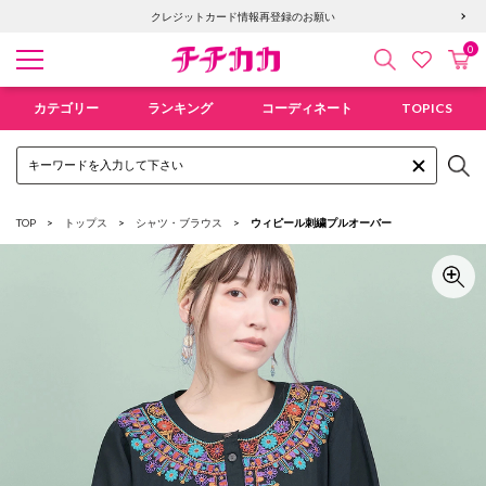
6,400円以上で送料無料！新規会員登録で300pt贈呈！
クレジットカード情報再登録のお願い
0
検索
カ
お気に入
チチカカ オンラインショップ
カテゴリー
ランキング
コーディネート
TOPICS
TOP
トップス
シャツ・ブラウス
ウィピール刺繍プルオーバー