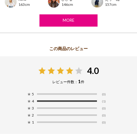
163cm
146cm
157cm
-こだわりの詰まったプレミアムコレクション-
伝統技術や刺繍などを贅沢に施した、一味違ったプレミアムな商品をお
楽しみいただけます。
MORE
【その他のプレミアムコレクション一覧はこちら】
【お取り扱い上のご注意】
この製品はインド製の生地を使用しています。 染め、織りむら等によ
る独自の風合いをお楽しみ下さい。
・洗濯やクリーニングによって多少縮んだり、 色落ちすることがあり
4.0
ます。
・濃色品は摩擦や水に濡れますと移染する恐れがありますので、単独で
1
レビュー件数：
件
洗ってください。また、 淡色の衣類との併用はご注意下さい。
・デリケートな素材ですので、激しい運動や極度な力によって、縫い目
★
5
が開いたり目寄れする事がありますのでご注意下さい。
(0)
・刺繍、レース、ビーズなどの装飾がある場合は引っかかり易く、解け
★
4
(1)
易いので、お取扱いにご注意下さい。
★
3
(0)
直射日光や蛍光灯の長時間照射は、変色の要因になりますのでお避け下
★
2
(0)
さい。
★
1
(0)
※布製品は生地の裁断位置により、同じ商品・カラーでもお色や柄の出方が異なる場合がご