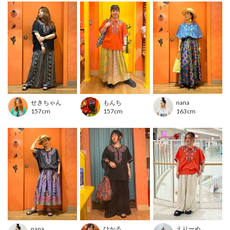
柄スカートに合わせてエスニック感たっぷりのコーデに。
シンプルなデニムに合わせるだけでも、華やかなカジュアルコーデが完
成します。
■カラー
ブラック/ブルー/レッド
■洗濯表示
せきちゃん
もんち
nana
157cm
157cm
163cm
※液温は30℃を限度とし、手洗いができます。
洗濯絵表示について
---------------------------------
透け感：やや透ける
伸縮性：なし
裏地 ：なし
光沢 ：なし
生地の厚さ：薄手
ポケット：なし
---------------------------------
nana
ひかる
えりーぬ