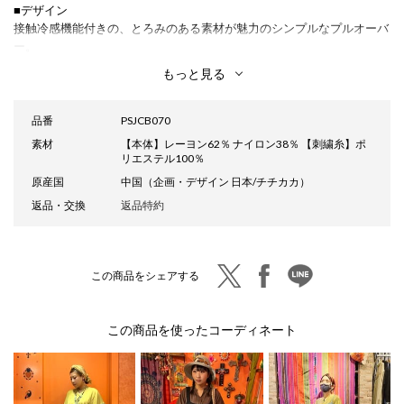
■デザイン
接触冷感機能付きの、とろみのある素材が魅力のシンプルなプルオーバ
ー。
ゆるっとしたドロップショルダーシルエットで、ラフに着られながら
もっと見る
も、キーネックデザインですっきり見えを叶えます。
揺れ感のある素材が、抜け感のある着こなしを演出。
袖に施したネイティブ柄の刺繍が、さりげないアクセントになっていま
品番
PSJCB070
す。
素材
【本体】レーヨン62％ ナイロン38％ 【刺繍糸】ポ
リエステル100％
■サイズ感
原産国
中国（企画・デザイン 日本/チチカカ）
レディースフリーサイズ
返品・交換
返品特約
たっぷり身幅のゆるっとシルエット。
■素材感
肌に触れるとひんやりする接触冷感生地。
twitter
facebook
line
この商品をシェアする
程よく伸縮性のある軽やかなカットソー素材感。
■スタイリング
この商品を使ったコーディネート
ワイドデニムに合わせるだけでこなれたカジュアルスタイルに。
同シリーズのパンツに合わせたセットアップスタイルもおすすめです。
■カラー