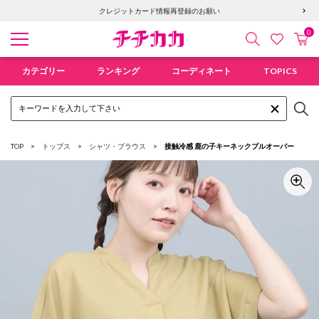
クレジットカード情報再登録のお願い
0
検索
カ
お気に入
チチカカ オンラインショップ
カテゴリー
ランキング
コーディネート
TOPICS
TOP
トップス
シャツ・ブラウス
接触冷感 鹿の子キーネックプルオーバー