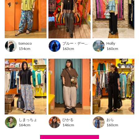
ブラック/ブラウン/マスタード
■洗濯表示
洗濯絵表示について
tomoco
ブルー・デーモン
Holly
---------------------------------
154cm
163cm
160cm
透け感：透けない
伸縮性：あり
裏地 ：なし
光沢 ：なし
生地の厚さ：普通
ポケット：なし
---------------------------------
※布製品は生地の裁断位置により、同じ商品・カラーでもお色や柄の出方が異なる場合がご
ざいます。
※モデル着用写真は光の加減で色差がある場合がございます。
しまっちょ
ひかる
おら
※白背景の商品画像が実物に近い色味となっております。
164cm
146cm
160cm