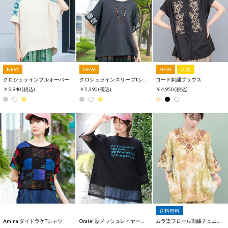
NEW
NEW
NEW
人気
クロシェラインプルオーバー
クロシェラインスリーブTシャツ
コード刺繍ブラウス
￥5,940
(税込)
￥5,390
(税込)
￥4,950
(税込)
送料無料
Amina ダイドラケTシャツ
Orale! 裾メッシュレイヤード風Tシャツ
ムラ染フロール刺繍チュニックTシャツ