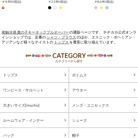
￥4,950
(税込)
￥3,190
(税込)
￥8,690
(税込)
接触冷感 鹿の子キーネックプルオーバー
の通販ページです。 チチカカ公式オンラ
インショップでは、定番の
シャツ・ブラウス
のほか、エスニック・ボヘミアン・
アジアンなど様々なテイストの
トップス
を豊富に取り揃えています。
CATEGORY
カテゴリーから探す
トップス
ボトムス
ワンピース・サロペット
アウター
大きいサイズ[mucho]
メンズ・ユニセックス
ルームウェア・インナー
シューズ
バッグ
帽子