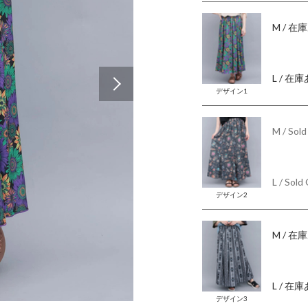
M
/ 在
L
/ 在庫
Next
デザイン1
M
/ Sol
L
/ Sold
デザイン2
M
/ 在
L
/ 在庫
デザイン3