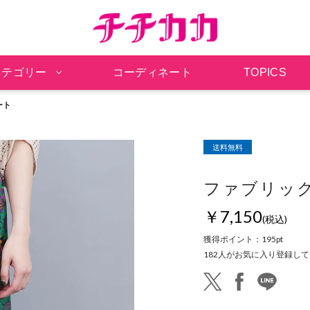
チチカカ オンラインシ
カテゴリー
コーディネート
TOPICS
ート
送料無料
ファブリッ
￥7,150
(税込)
獲得ポイント：
195pt
182
人がお気に入り登録して
twitter
facebook
line