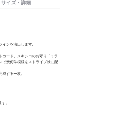
サイズ・詳細
ラインを演出します。
トカード、メキシコのお守り「ミラ
ンで幾何学模様をストライプ状に配
。
完成する一枚。
ます。
。