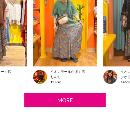
ォーク店
イオンモールかほく店
イオ
もんち
ひか
157cm
146c
MORE