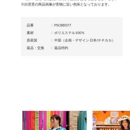
※白背景の商品画像が実物に近い色味となっております。
品番
PSCBB077
素材
ポリエステル100％
原産国
中国（企画・デザイン 日本/チチカカ）
返品・交換
返品特約