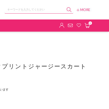
MORE
ョップ
0
クプリントジャージースカート
います