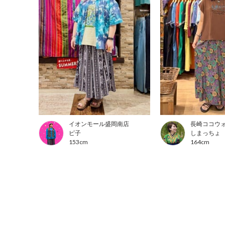
イオンモール盛岡南店
長崎ココウ
ピ子
しまっちょ
153cm
164cm