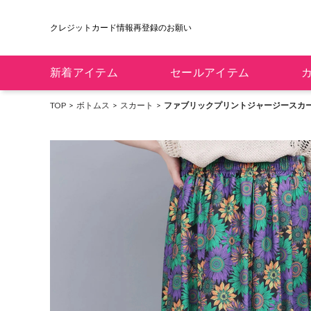
6,400円以上で送料無料！新規会員登録で300pt贈呈！
クレジットカード情報再登録のお願い
新着アイテム
セールアイテム
TOP
ボトムス
スカート
ファブリックプリントジャージースカ