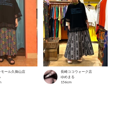
ンモール久御山店
長崎ココウォーク店
る
ゆめまる
m
156cm