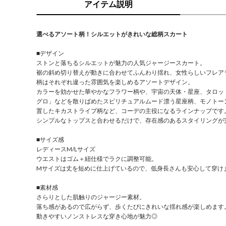
アイテム説明
選べるアソート柄！シルエットがきれいな総柄スカート
■デザイン
ストンと落ちるシルエットが魅力の人気ジャージースカート。
裾の斜め切り替えが動きに合わせてふんわり揺れ、女性らしいフレア
柄はそれぞれ違った雰囲気を楽しめるアソートデザイン。
カラーを効かせた華やかなフラワー柄や、宇宙の天体・星座、タロッ
グロ」などを散りばめたスピリチュアルムード漂う星座柄、モノトー
置したキカストライプ柄など、コーデの主役になるラインナップです
シンプルなトップスと合わせるだけで、存在感のあるスタイリングが
■サイズ感
レディースM/Lサイズ
ウエストはゴム＋紐仕様でラクに調整可能。
Mサイズは丈を短めに仕上げているので、低身長さんも安心して穿け
■素材感
さらりとした肌触りのジャージー素材。
落ち感があるので広がらず、歩くたびにきれいな揺れ感が楽しめます
動きやすいノンストレスな穿き心地が魅力◎