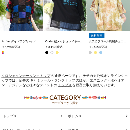
送料無料
Amina ダイドラケTシャツ
Orale! 裾メッシュレイヤード風Tシャツ
ムラ染フロール刺繍チュニックTシャツ
￥4,950
(税込)
￥3,190
(税込)
￥8,690
(税込)
クロシェインナータンクトップ
の通販ページです。 チチカカ公式オンラインショ
ップでは、定番の
キャミソール・タンクトップ
のほか、エスニック・ボヘミア
ン・アジアンなど様々なテイストの
トップス
を豊富に取り揃えています。
CATEGORY
カテゴリーから探す
トップス
ボトムス