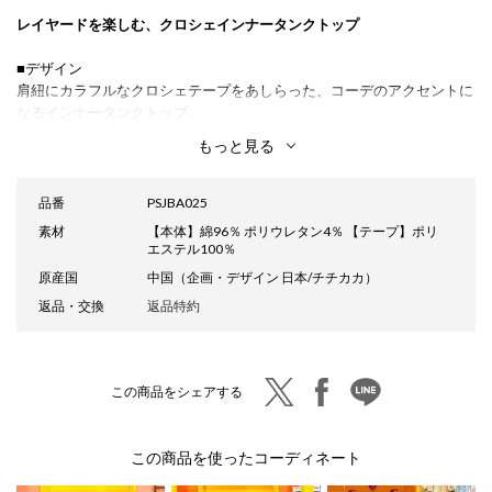
レイヤードを楽しむ、クロシェインナータンクトップ
■デザイン
肩紐にカラフルなクロシェテープをあしらった、コーデのアクセントに
なるインナータンクトップ。
ちらりと覗くデザインが、レイヤードスタイルをぐっとおしゃれに見せ
もっと見る
てくれます。
バックはV字デザインで、後ろ姿まで抜かりなく。
本体は伸縮性のあるテレコ生地を使用し、体のラインを拾いにくいのも
品番
PSJBA025
嬉しいポイントです。
素材
【本体】綿96％ ポリウレタン4％ 【テープ】ポリ
シンプルなトップスやワンピースと合わせて、さりげないポイント使い
エステル100％
にもおすすめ。
原産国
中国（企画・デザイン 日本/チチカカ）
返品・交換
返品特約
■サイズ感
レディースM/Lサイズ
すっきりとした丈感で着回し力の高いインナーです。
twitter
facebook
line
この商品をシェアする
■素材感
着心地の良い綿混のテレコ素材を使用。
伸縮性もあり動きやすさもあります。
この商品を使ったコーディネート
■スタイリング