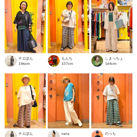
透け感のある素材や、サマーニットと合わせたレイヤードコーデがおす
すめ！
首元が広く開いたトップスのインナーに合わせると、カラフルな肩ひも
がコーデのポイントになりますよ◎
■カラー
ブラック/グリーン/オフホワイト
■洗濯表示
チエぽん
もんち
しまっちょ
146cm
157cm
164cm
洗濯絵表示について
---------------------------------
透け感：透けない
伸縮性：あり
裏地 ：なし
光沢 ：なし
生地の厚さ：普通
ポケット：なし
---------------------------------
チエぽん
nana
のっち