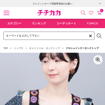
クレジットカード情報再登録のお願い
0
検索
カ
お気に入
チチカカ オンラインショップ
カテゴリー
ランキング
コーディネート
TOPICS
TOP
トップス
キャミソール・タンクトップ
クロシェインナータンクトップ