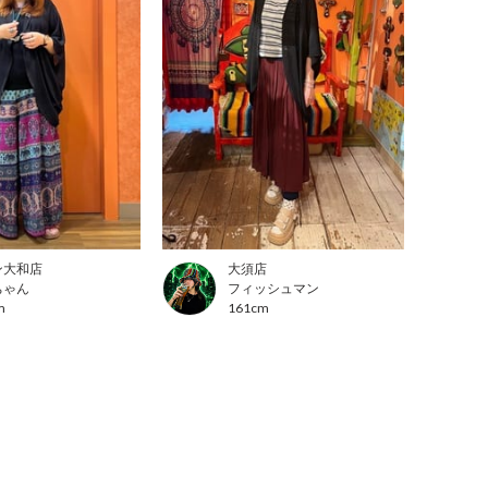
ン大和店
大須店
ちゃん
フィッシュマン
m
161cm