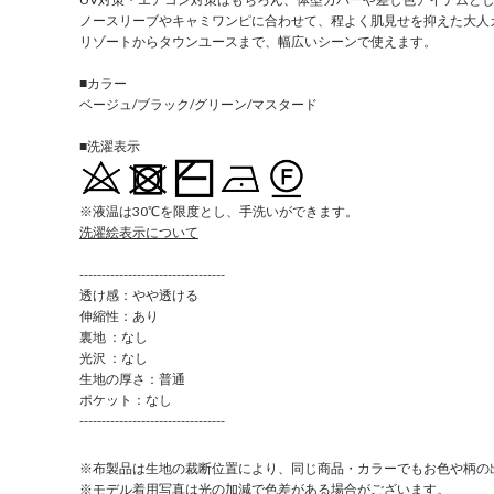
ノースリーブやキャミワンピに合わせて、程よく肌見せを抑えた大人
リゾートからタウンユースまで、幅広いシーンで使えます。
■カラー
ベージュ/ブラック/グリーン/マスタード
■洗濯表示
※液温は30℃を限度とし、手洗いができます。
洗濯絵表示について
---------------------------------
透け感：やや透ける
伸縮性：あり
裏地 ：なし
光沢 ：なし
生地の厚さ：普通
ポケット：なし
---------------------------------
※布製品は生地の裁断位置により、同じ商品・カラーでもお色や柄の
※モデル着用写真は光の加減で色差がある場合がございます。