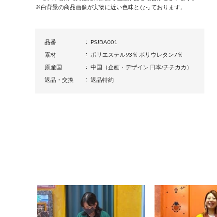
※白背景の商品画像が実物に近い色味となっております。
品番
PSJBA001
素材
ポリエステル93％ ポリウレタン7％
原産国
中国（企画・デザイン 日本/チチカカ）
返品・交換
返品特約