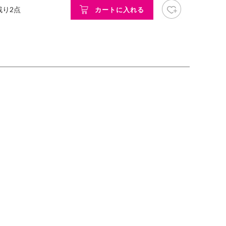
お気に入り追加
ベージュ
 残り2点
カートに入れる
162cm
着用サイズ：
FREE