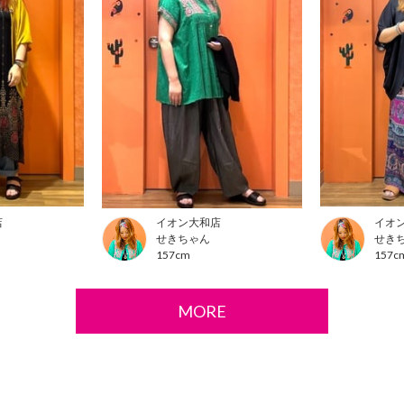
店
イオン大和店
イオ
せきちゃん
せき
157cm
157c
MORE