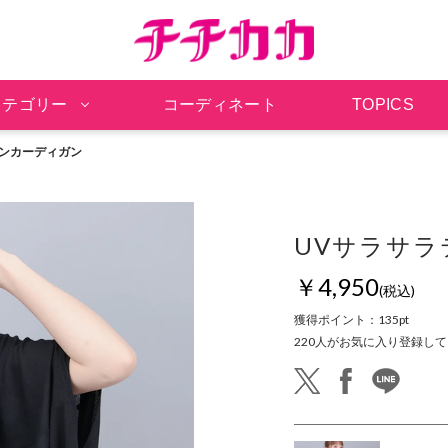
チチカカ オンラインシ
カテゴリー
コーディネート
TOPICS
マンカーディガン
UVサラサ
￥4,950
(税込)
獲得ポイント：
135pt
220
人がお気に入り登録して
twitter
facebook
line