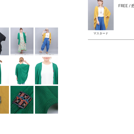
FREE
/
モデル身長：
マスタード