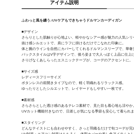
アイテム説明
ふわっと風を纏う♪UVケアもできちゃうドルマンカーディガン
■デザイン
さらりとした肌触りが心地よい、軽やかなシアー感が魅力の人気シリ
抜け感シルエットで、肩にラフに掛けるだけでこなれた印象に。
体と腕のラインを自然にカバーしてくれるドルマンスリーブで、華奢
バックスタイルはV字デザインで、後ろ姿まで大人っぽく上品に仕上
さりげなくあしらったエスニックテープが、コーデのアクセントに。
■サイズ感
レディースフリーサイズ
ボタンレスの前開きタイプなので、軽く羽織れるリラックス感。
ゆったりとしたシルエットで、レイヤードもしやすい一枚です。
■素材感
さらさらとした透け感のあるテレコ素材で、見た目も着心地も涼やか
UVカット機能付きなので、日差しが気になる季節も安心して着られ
■スタイリング
どんなテイストにも合わせやすく、さっと羽織るだけで旬コーデが完
UV対策・エアコン対策はもちろん、体型カバーや差し色アイテムと