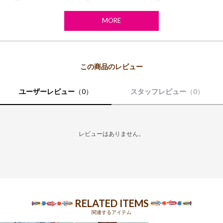
【その他のプレミアムコレクション一覧はこちら】
MORE
【お取り扱い上のご注意】
この製品はインド製の生地を使用しています。
染め、織りむら等による独自の風合いをお楽しみ下さい。
・洗濯やクリーニングによって多少縮んだり、色落ちすることがありま
す。
ユーザーレビュー
（0）
スタッフレビュー
（0）
・濃色品は摩擦や水に濡れますと移染する恐れがありますので、単独で
洗ってください。また、淡色の衣類との併用はご注意下さい。
・デリケートな素材ですので、激しい運動や極度な力によって、縫い目
が開いたり目寄れする事がありますのでご注意下さい。
・刺繍、レース、ビーズなどの装飾がある場合は引っかかり易く、解け
レビューはありません。
易いので、お取り扱いにご注意下さい。
・直射日光や蛍光灯の長時間照射は、変色の要因になりますのでお避け
下さい。
アイロンの際には、当て布を使用して下さい。
※布製品は生地の裁断位置により、同じ商品・カラーでもお色や柄の出方が異なる場合がご
RELATED ITEMS
ざいます。
関連するアイテム
※モデル着用写真は光の加減で色差がある場合がございます。