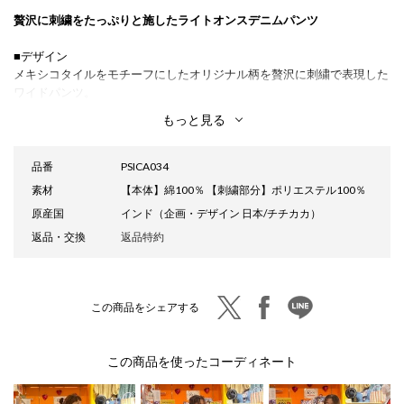
贅沢に刺繍をたっぷりと施したライトオンスデニムパンツ
■デザイン
メキシコタイルをモチーフにしたオリジナル柄を贅沢に刺繍で表現した
ワイドパンツ。
ゆったりワイドシルエットで、軽やかに広がるボリューム感がリラック
もっと見る
スした雰囲気を演出します。
風合いの良いライトオンスデニムを使用し、デイリーコーデにも取り入
れやすい仕上がりに。
品番
PSICA034
刺繍はサイドにライン状に施しているため、すっきりとした印象で着こ
素材
【本体】綿100％ 【刺繍部分】ポリエステル100％
なせます。
原産国
インド（企画・デザイン 日本/チチカカ）
ウエストの紐にはフリンジを付けてアクセントになっています。
返品・交換
返品特約
■サイズ感
レディースフリーサイズ
ゆったりとしたゆとりのあるサイズ感。
twitter
facebook
line
この商品をシェアする
■素材感
柔らかくしなやかなライトオンスデニム。
この商品を使ったコーディネート
■スタイリング
レディーなブラウス合わせも、カジュアルなTシャツ合わせも◎