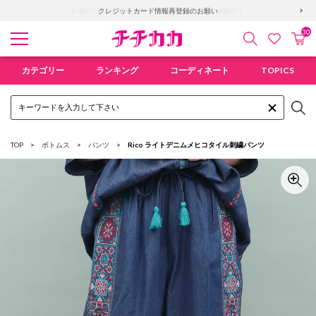
6,400円以上で送料無料！新規会員登録で300pt贈呈！
30
検索
カ
お気に入
チチカカ オンラインショップ
カテゴリー
ランキング
コーディネート
TOPICS
TOP
ボトムス
パンツ
Rico ライトデニムメヒコタイル刺繍パンツ