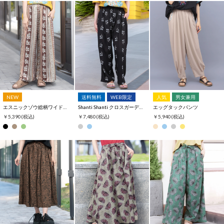
NEW
送料無料
WEB限定
人気
男女兼用
エスニックゾウ総柄ワイドパンツ
Shanti Shanti クロスガーデン刺繍カーブパンツ【WEB限定】
エッグタックパンツ
￥5,390
(税込)
￥7,480
(税込)
￥5,940
(税込)