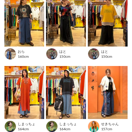
同シリーズのシャツとのセットアップコーデもおすすめです
■カラー
ブラック/インディゴ/ライトブルー
■洗濯表示
洗濯絵表示について
おら
はと
はと
160cm
150cm
150cm
---------------------------------
透け感：透けない
伸縮性：なし
裏地 ：なし
光沢 ：なし
生地の厚さ：普通
ポケット：あり
---------------------------------
-こだわりの詰まったプレミアムコレクション-
伝統技術や刺繍などを贅沢に施した、一味違ったプレミアムな商品をお
しまっちょ
しまっちょ
せきちゃん
164cm
164cm
157cm
楽しみいただけます。