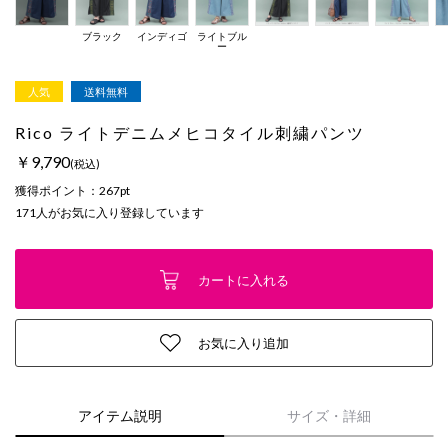
ブラック
インディゴ
ライトブル
ー
人気
送料無料
Rico ライトデニムメヒコタイル刺繍パンツ
￥9,790
(税込)
獲得ポイント：
267pt
171
人がお気に入り登録しています
カートに入れる
お気に入り追加
アイテム説明
サイズ・詳細