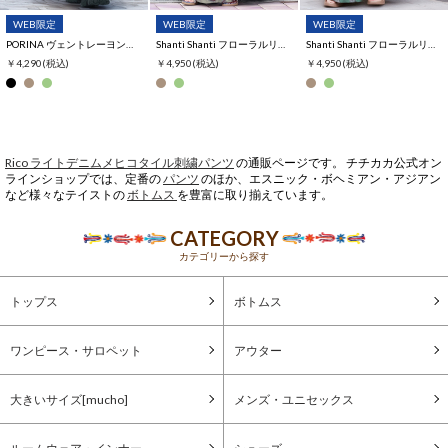
WEB限定
WEB限定
WEB限定
PORINA ヴェントレーヨンフレアパンツ【WEB限定】
Shanti Shanti フローラルリズムコットンスカート【WEB限定】
Shanti Shanti フローラルリズムコットンパンツ【WEB限定】
￥4,290
(税込)
￥4,950
(税込)
￥4,950
(税込)
Rico ライトデニムメヒコタイル刺繍パンツ
の通販ページです。 チチカカ公式オン
ラインショップでは、定番の
パンツ
のほか、エスニック・ボヘミアン・アジアン
など様々なテイストの
ボトムス
を豊富に取り揃えています。
CATEGORY
カテゴリーから探す
トップス
ボトムス
ワンピース・サロペット
アウター
大きいサイズ[mucho]
メンズ・ユニセックス