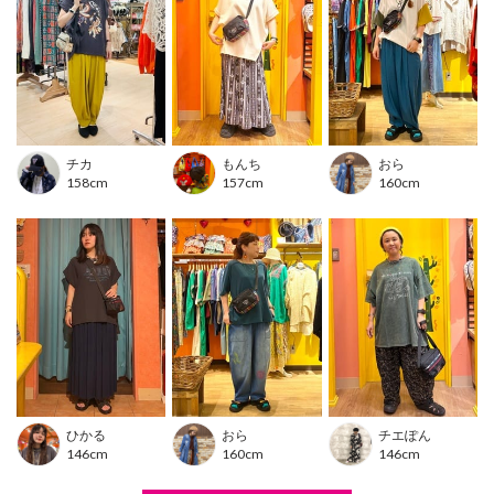
デザイン1(ネイティブ柄)
【お取扱い上のご注意】(はっ水加工)
・この商品は、生地にはっ水加工を施しております。
・はっ水加工は永久的なものではございません。
・漏水を防止する性能はありませんので、強い雨などには注意してくだ
さい。
チカ
もんち
おら
158cm
157cm
160cm
※布製品は生地の裁断位置により、同じ商品・カラーでもお色や柄の出方が異なる場合がご
ざいます。
※モデル着用写真は光の加減で色差がある場合がございます。
※白背景の商品画像が実物に近い色味となっております。
ひかる
おら
チエぽん
146cm
160cm
146cm