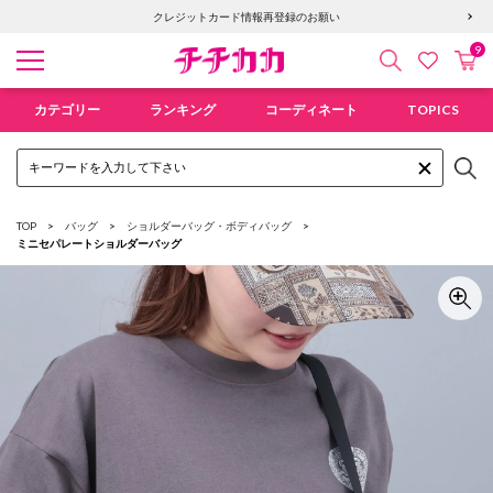
クレジットカード情報再登録のお願い
9
検索
カ
お気に入
チチカカ オンラインショップ
カテゴリー
ランキング
コーディネート
TOPICS
TOP
バッグ
ショルダーバッグ・ボディバッグ
ミニセパレートショルダーバッグ