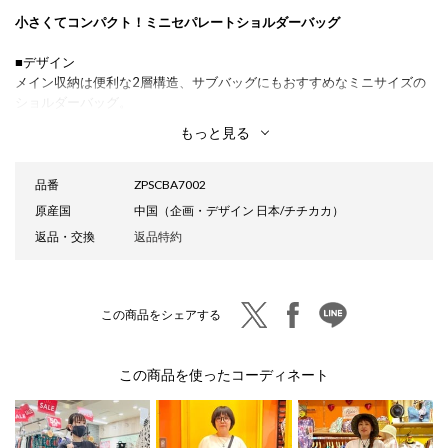
小さくてコンパクト！ミニセパレートショルダーバッグ
■デザイン
メイン収納は便利な2層構造、サブバッグにもおすすめなミニサイズの
ショルダーバッグ。
サイド部分のみに柄をあしらうことで、コーディネートに取り入れやす
もっと見る
く仕上げました。
ストレスにならないコンパクトサイズで、日常使いはもちろん、フェス
や旅行、アウトドアなどレジャーシーンでも活躍。
品番
ZPSCBA7002
性別や年齢を問わず使いやすく、ギフトにもおすすめのアイテムです。
原産国
中国（企画・デザイン 日本/チチカカ）
返品・交換
返品特約
■機能性
小さいだけじゃない！使いやすさにもこだわりました。
メイン収納は2層構造で、どちらもマチ付きだからスマホも長財布もす
っぽり。
twitter
facebook
line
この商品をシェアする
さらに内側にもポケット付きで、しっかり仕分けできます。
生地にははっ水加工を施しているので、急な雨や水辺のレジャーでも安
心。
この商品を使ったコーディネート
■カラー
ベージュ(インドの伝統生地を集めたパッチワーク柄)
ブラック(中南米の織り柄)