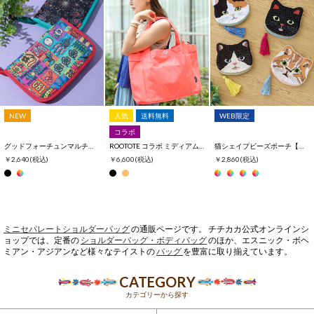
NEW
人気
送料無料
WEB限定
コラボ
グッドフォーチュンマルチポーチ
ROOTOTE コラボ ミディアムポケッツ
猫シェイプビーズポーチ【WEB限定】
￥2,640
(税込)
￥6,600
(税込)
￥2,860
(税込)
ミニセパレートショルダーバッグ
の通販ページです。 チチカカ公式オンラインシ
ョップでは、定番の
ショルダーバッグ・ボディバッグ
のほか、エスニック・ボヘ
ミアン・アジアンなど様々なテイストの
バッグ
を豊富に取り揃えています。
CATEGORY
カテゴリーから探す