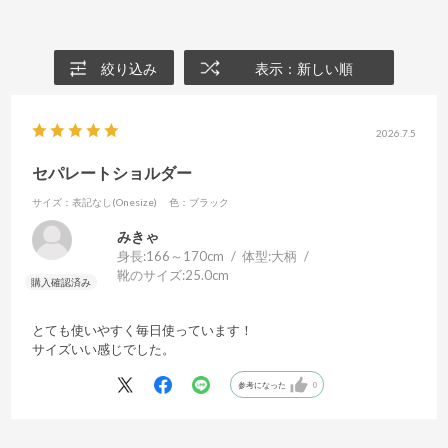
絞り込み
表示：新しい順
2026.7.5
セパレートショルダー
サイズ：表記なし(Onesize)
色：ブラック
みきゃ
身長:
166～170cm
体型:
大柄
靴のサイズ:
25.0cm
とても使いやすく毎日使っています！
サイズいい感じでした。
参考になった
0