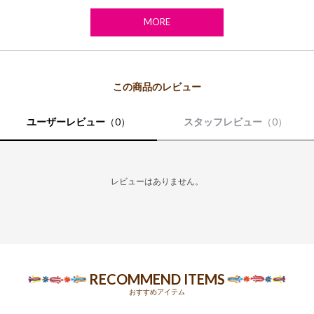
・この製品はインディゴ染料を使用しております。
着用中の摩擦により色移りする場合がありますので淡色の衣服やバッグ
MORE
と一緒に使用しないで下さい。
・水洗いする際には色落ちする場合がありますので他のものとは別にし
て洗って下さい。
・濡れた状態で放置したり、他の物と重ねたりしないで下さい。
・回転式乾燥機（タンブラー）は型崩れや収縮の恐れがあるためご使用
はお避け下さい。
・蛍光剤、漂白剤入りの洗剤は淡色の色を変化させる恐れがありますの
ユーザーレビュー
（0）
スタッフレビュー
（0）
でご使用はお避け下さい。
洗い加工を施し独特の風合いを表現している為製品により多少色にばら
つきがあります。
・お洗濯の際には、洗濯ネットを使用して下さい。
レビューはありません。
・アイロンの際には、当て布を使用して下さい。
※布製品は生地の裁断位置により、同じ商品・カラーでもお色や柄の出方が異なる場合がご
ざいます。
※モデル着用写真は光の加減で色差がある場合がございます。
※白背景の商品画像が実物に近い色味となっております。
RECOMMEND ITEMS
おすすめアイテム