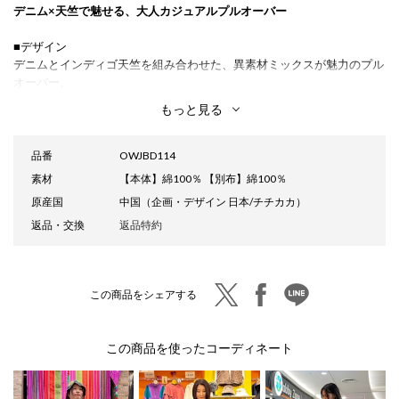
デニム×天竺で魅せる、大人カジュアルプルオーバー
■デザイン
デニムとインディゴ天竺を組み合わせた、異素材ミックスが魅力のプル
オーバー。
袖と身頃の切り替え部分は切りっぱなし仕様で、程よくラフなこなれ感
もっと見る
を演出します。
胸下の切り替えからギャザーを入れることで、ふんわりとした女性らし
いシルエットに。
品番
OWJBD114
デニム素材を取り入れることで、甘くなりすぎずカジュアルに着こなせ
素材
【本体】綿100％ 【別布】綿100％
る1枚です。
原産国
中国（企画・デザイン 日本/チチカカ）
同色系カラーの刺繍がさりげなくワンポイントに◎
返品・交換
返品特約
■サイズ感
レディースフリーサイズ
身幅にゆとりがあり、リラックスして着られるサイズ感です。
twitter
facebook
line
この商品をシェアする
■素材感
薄手で柔らかなライトオンスデニム生地と天竺素材の組み合わせ。
この商品を使ったコーディネート
■スタイリング
デニムやワイドパンツと合わせて、カジュアルにまとめるのがおすすめ