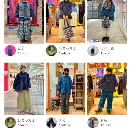
◎
スカートと合わせれば、甘さを抑えた大人ナチュラルコーデも楽しめま
す。
■カラー
ブルー/ネイビー
■洗濯表示
ピ子
しまっちょ
えりーぬ
153cm
164cm
157cm
洗濯絵表示について
---------------------------------
透け感：透けない
伸縮性：あり
裏地 ：なし
光沢 ：なし
生地の厚さ：普通
ポケット：なし
---------------------------------
しまっちょ
チカ
おら
164cm
158cm
160cm
【お取り扱い上のご注意】