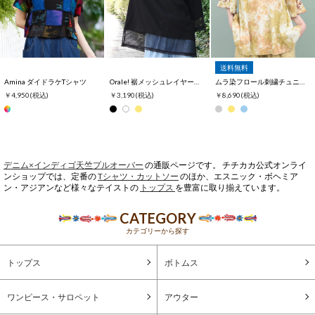
送料無料
Amina ダイドラケTシャツ
Orale! 裾メッシュレイヤード風Tシャツ
ムラ染フロール刺繍チュニックTシャツ
￥4,950
(税込)
￥3,190
(税込)
￥8,690
(税込)
デニム×インディゴ天竺プルオーバー
の通販ページです。 チチカカ公式オンライ
ンショップでは、定番の
Tシャツ・カットソー
のほか、エスニック・ボヘミア
ン・アジアンなど様々なテイストの
トップス
を豊富に取り揃えています。
CATEGORY
カテゴリーから探す
トップス
ボトムス
ワンピース・サロペット
アウター