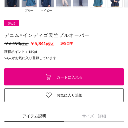
ブルー
ネイビー
SALE
デニム×インディゴ天竺プルオーバー
￥6,490
￥5,841
10%OFF
(税込)
(税込)
獲得ポイント：
159pt
94
人がお気に入り登録しています
カートに入れる
お気に入り追加
アイテム説明
サイズ・詳細