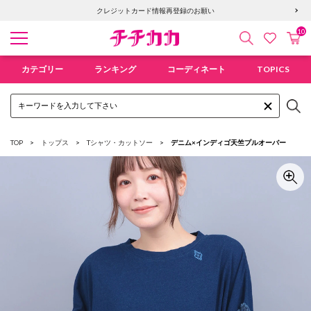
クレジットカード情報再登録のお願い
10
検索
カ
お気に入
チチカカ オンラインショップ
カテゴリー
ランキング
コーディネート
TOPICS
TOP
トップス
Tシャツ・カットソー
デニム×インディゴ天竺プルオーバー