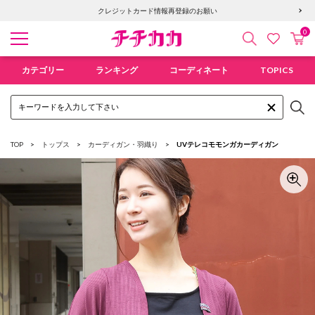
クレジットカード情報再登録のお願い
0
検索
カ
お気に入
チチカカ オンラインショップ
カテゴリー
ランキング
コーディネート
TOPICS
TOP
トップス
カーディガン・羽織り
UVテレコモモンガカーディガン