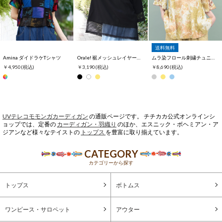
送料無料
Amina ダイドラケTシャツ
Orale! 裾メッシュレイヤード風Tシャツ
ムラ染フロール刺繍チュニックTシャツ
￥4,950
(税込)
￥3,190
(税込)
￥8,690
(税込)
UVテレコモモンガカーディガン
の通販ページです。 チチカカ公式オンラインシ
ョップでは、定番の
カーディガン・羽織り
のほか、エスニック・ボヘミアン・ア
ジアンなど様々なテイストの
トップス
を豊富に取り揃えています。
CATEGORY
カテゴリーから探す
トップス
ボトムス
ワンピース・サロペット
アウター