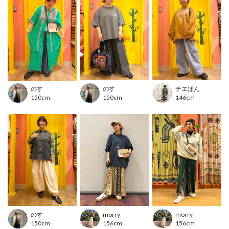
とっても便利です。
マチは6cmもあり、コンパクトながらたっぷり収納が可能です。
■カラー
ブラック(ユニセックスで使いやすい程よい存在感のネイティブ柄)
ボルドー(パステルカラーを用いた大人っぽいアフリカンフラワー柄)
アイボリー(カジュアルな女性らしい印象、よく見ると海の生き物が隠
れたペイズリー柄)
のす
のす
チエぽん
150cm
150cm
146cm
※布製品は生地の裁断位置により、同じ商品・カラーでもお色や柄の出方が異なる場合がご
ざいます。
※モデル着用写真は光の加減で色差がある場合がございます。
※白背景の商品画像が実物に近い色味となっております。
のす
morry
morry
150cm
156cm
156cm