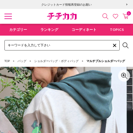
6,400円以上で送料無料！新規会員登録で300pt贈呈！
クレジットカード情報再登録のお願い
0
検索
カ
お気に入
チチカカ オンラインショップ
カテゴリー
ランキング
コーディネート
TOPICS
TOP
バッグ
ショルダーバッグ・ボディバッグ
マルチプルショルダーバッグ