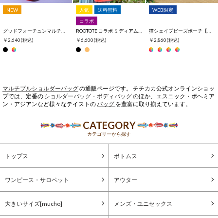
NEW
人気
送料無料
WEB限定
コラボ
グッドフォーチュンマルチポーチ
ROOTOTE コラボ ミディアムポケッツ
猫シェイプビーズポーチ【WEB限定】
￥2,640
(税込)
￥6,600
(税込)
￥2,860
(税込)
マルチプルショルダーバッグ
の通販ページです。 チチカカ公式オンラインショッ
プでは、定番の
ショルダーバッグ・ボディバッグ
のほか、エスニック・ボヘミア
ン・アジアンなど様々なテイストの
バッグ
を豊富に取り揃えています。
CATEGORY
カテゴリーから探す
トップス
ボトムス
ワンピース・サロペット
アウター
大きいサイズ[mucho]
メンズ・ユニセックス