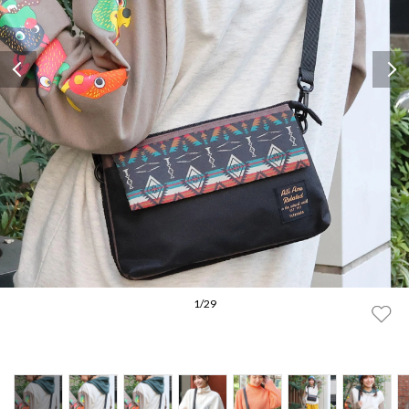
Previous
1
/
29