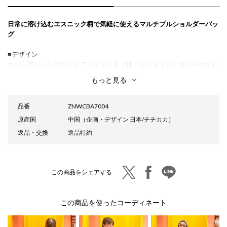
日常に溶け込むエスニック柄で気軽に使えるマルチプルショルダーバッ
グ
■デザイン
カジュアルからアウトドアスタイルまで様々なスタイルに合わせやすい
ラインナップ！
もっと見る
フラップ部分の個性的な柄がアクセントになり、デイリー使いしやすい
のがポイント☆
ちょっとしたお出かけや旅行中に、貴重品などを入れるのに丁度よいサ
品番
ZNWCBA7004
イズ感。
原産国
中国（企画・デザイン 日本/チチカカ）
ユニセックスで使いやすいデザインを採用しているので、老若男女問わ
返品・交換
返品特約
ず使うことができます。
プレゼントにもオススメです◎
■機能性
twitter
facebook
line
この商品をシェアする
前面ポケットはマグネットボタンで、開け閉め楽々!簡単に止まるので
閉め忘れの防止に♪
ファスナーを開けると、収納スペースは3層構造。
この商品を使ったコーディネート
1層目は大きめのポケットが付いて仕分けがしやすくこだわりました。
2層目はパスポートやパスケースなど厚みがない物を収納できます。
3層目は中身が見やすいメッシュポケット付きで仕切り代わりになって