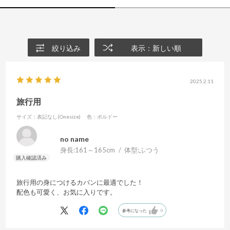
絞り込み
表示：新しい順
2025.2.11
旅行用
サイズ：表記なし(Onesize)
色：ボルドー
no name
身長:
161～165cm
体型:
ふつう
旅行用の身につけるカバンに最適でした！
配色も可愛く、お気に入りです。
参考になった
0