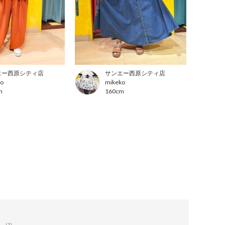
エー西原シティ店
サンエー西原シティ店
ko
mikeko
m
160cm
(1)