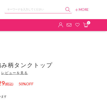
MORE
ョップ
0
編み柄タンクトップ
）
レビューを見る
29
50%OFF
(税込)
います