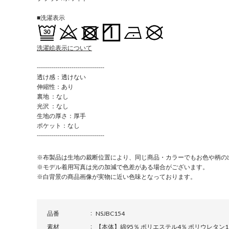
■洗濯表示
洗濯絵表示について
---------------------------------
透け感：透けない
伸縮性：あり
裏地 ：なし
光沢 ：なし
生地の厚さ：厚手
ポケット：なし
---------------------------------
※布製品は生地の裁断位置により、同じ商品・カラーでもお色や柄の
※モデル着用写真は光の加減で色差がある場合がございます。
※白背景の商品画像が実物に近い色味となっております。
品番
NSJBC154
素材
【本体】綿95％ ポリエステル4％ ポリウレタン