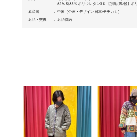
62％ 綿33％ ポリウレタン5％ 【別地(裏地)】ポ
原産国
中国（企画・デザイン 日本/チチカカ）
返品・交換
返品特約