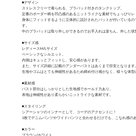
■デザイン
ストレスフリーで着られる、ブラパッド付きのタンクトップ。
定番のボーダー柄を凹凸感のあるニットライクな素材でちょっぴりレ
身体にフィットするように立体的に設計されたパットが付いているの
す。
中のブラパッドは取り外しができるのでお手入れは楽ちん、外した状
■サイズ感
レディースM/Lサイズ
ベーシックなシルエット。
内側はキュッとフィットし、安心感があります。
また、サイズ詳細に記載のアンダーバストはあくまで目安となります
生地やゴムはとても伸縮性があるため締め付け感がなく、様々な体型
■素材感
バスト部分はしっかりとした生地感でホールド力あり。
表地は伸縮性があり柔らかいニットライクな素材です。
■スタイリング
シアーシャツのインナーとして、コーデのアクセントに！
1枚でデニムパンツやワイドパンツと合わせるだけでも、こなれ感の
■カラー
ブラウン/ホワイト