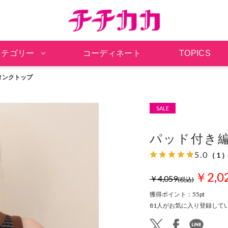
チチカカ オンラインシ
カテゴリー
コーディネート
TOPICS
タンクトップ
SALE
パッド付き
5.0
（1
￥2,0
￥4,059
(税込)
獲得ポイント：
55pt
81
人がお気に入り登録して
twitter
facebook
line