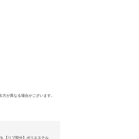
出方が異なる場合がございます。
1％ 【リブ部分】ポリエステル