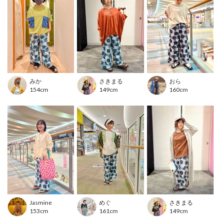
■カラー
ブラック/ブルー
■洗濯表示
洗濯絵表示について
---------------------------------
みか
さきまる
おら
154cm
149cm
160cm
透け感：やや透ける
伸縮性：なし
裏地 ：なし
光沢 ：なし
生地の厚さ：普通
ポケット：あり
---------------------------------
※布製品は生地の裁断位置により、同じ商品・カラーでもお色や柄の出方が異なる場合がご
ざいます。
※モデル着用写真は光の加減で色差がある場合がございます。
Jasmine
めぐ
さきまる
※白背景の商品画像が実物に近い色味となっております。
153cm
161cm
149cm