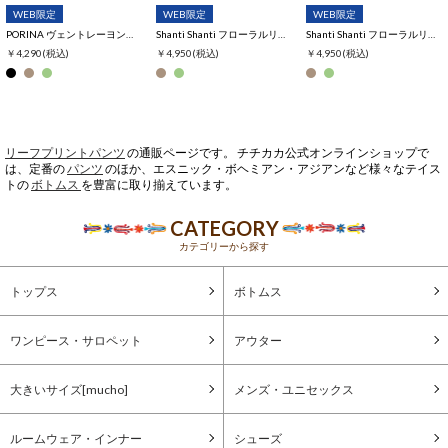
WEB限定
WEB限定
WEB限定
PORINA ヴェントレーヨンフレアパンツ【WEB限定】
Shanti Shanti フローラルリズムコットンスカート【WEB限定】
Shanti Shanti フローラルリズムコットンパンツ【WEB限定】
￥4,290
(税込)
￥4,950
(税込)
￥4,950
(税込)
リーフプリントパンツ
の通販ページです。 チチカカ公式オンラインショップで
は、定番の
パンツ
のほか、エスニック・ボヘミアン・アジアンなど様々なテイス
トの
ボトムス
を豊富に取り揃えています。
CATEGORY
カテゴリーから探す
トップス
ボトムス
ワンピース・サロペット
アウター
大きいサイズ[mucho]
メンズ・ユニセックス
ルームウェア・インナー
シューズ