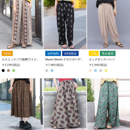
NEW
送料無料
WEB限定
人気
男女兼用
エスニックゾウ総柄ワイドパンツ
Shanti Shanti クロスガーデン刺繍カーブパンツ【WEB限定】
エッグタックパンツ
￥5,390
(税込)
￥7,480
(税込)
￥5,940
(税込)