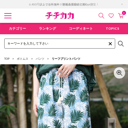
6,400円以上で送料無料！新規会員登録で300pt贈呈！
0
検索
カ
お気に入
チチカカ オンラインショップ
カテゴリー
ランキング
コーディネート
TOPICS
TOP
ボトムス
パンツ
リーフプリントパンツ