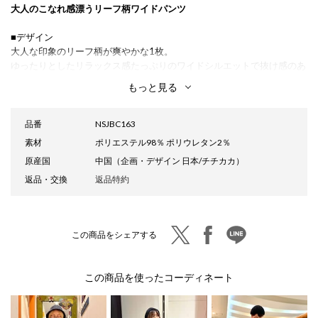
大人のこなれ感漂うリーフ柄ワイドパンツ
■デザイン
大人な印象のリーフ柄が爽やかな1枚。
ゆったりとしたリラックス感たっぷりのワイドシルエットで抜け感のあ
る着こなしになります♪
もっと見る
動きのある軽やかな生地を使用しているので、さっと穿けてこなれた雰
囲気に。
ウエスト部分についた、ロープ調の紐がアクセントです。
品番
NSJBC163
素材
ポリエステル98％ ポリウレタン2％
■サイズ感
原産国
中国（企画・デザイン 日本/チチカカ）
レディースフリーサイズ
ウエストゴムと紐で調節可能なのでリラックス感のある穿き心地。
返品・交換
返品特約
■素材感
さらっとした肌触りの、動きのある軽やかな生地感です。
twitter
facebook
line
この商品をシェアする
■スタイリング
ドルマンスリーブのトップスや、ポンチョ風のスクエアトップスなどを
この商品を使ったコーディネート
ラフに合わせて、大人のリラックススタイリングに。
同柄のトップスと合わせたセットアップスタイルもおすすめです。