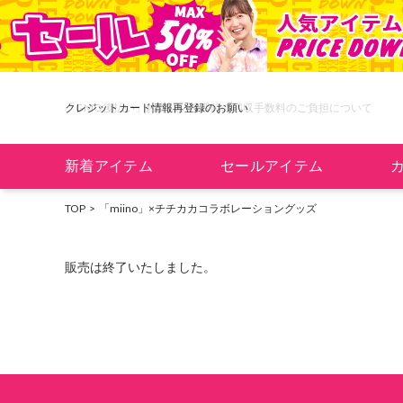
「GMO後払い」お支払い停滞時の回収手数料のご負担について
クレジットカード情報再登録のお願い
新着アイテム
セールアイテム
TOP
「miino」×チチカカコラボレーショングッズ
販売は終了いたしました。