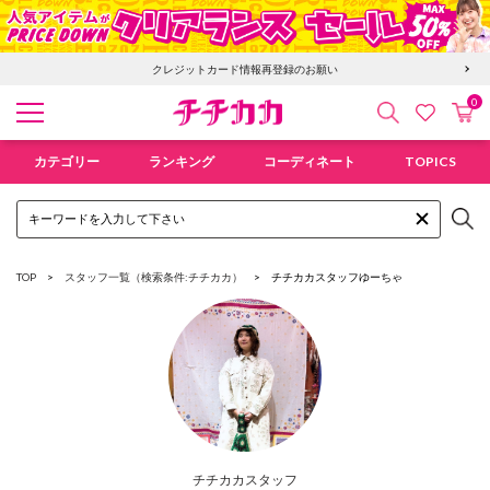
クレジットカード情報再登録のお願い
0
検索
カ
お気に入
チチカカ オンラインショップ
カテゴリー
ランキング
コーディネート
TOPICS
TOP
スタッフ一覧（検索条件:チチカカ）
チチカカスタッフ
ゆーちゃ
チチカカスタッフ