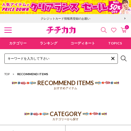
クレジットカード情報再登録のお願い
0
検索
カ
お気に入
チチカカ オンラインショップ
カテゴリー
ランキング
コーディネート
TOPICS
TOP
RECOMMEND ITEMS
RECOMMEND ITEMS
おすすめアイテム
CATEGORY
カテゴリーから探す