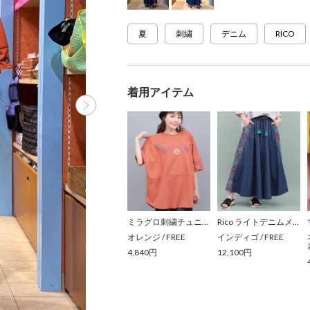
夏
刺繍
デニム
RICO
着用アイテム
ミラグロ刺繍チュニックTシャツ
Rico ライトデニムメヒコタイル刺繍フレアスカート
オレンジ
/
FREE
インディゴ
/
FREE
4,840円
12,100円