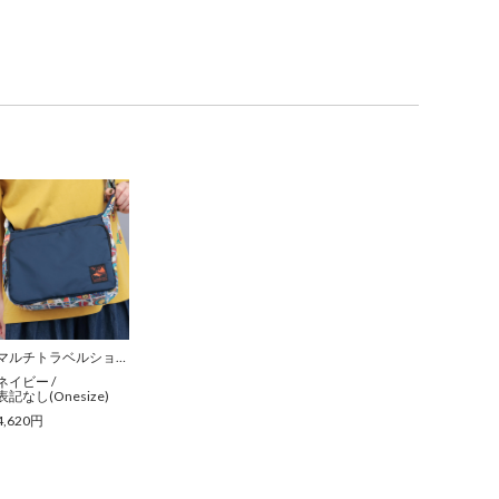
マルチトラベルショルダー
ネイビー
/
表記なし(Onesize)
4,620円