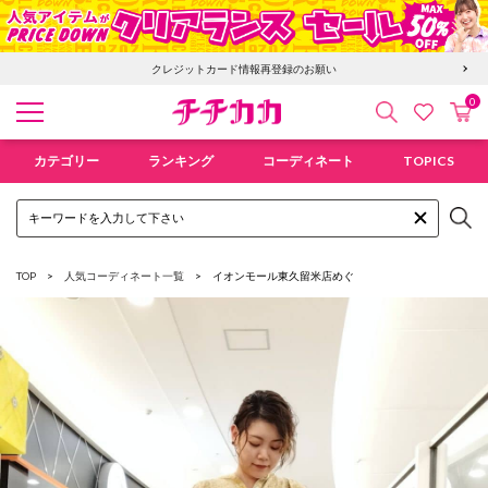
クレジットカード情報再登録のお願い
0
検索
カ
お気に入
チチカカ オンラインショップ
カテゴリー
ランキング
コーディネート
TOPICS
TOP
人気コーディネート一覧
イオンモール東久留米店
めぐ