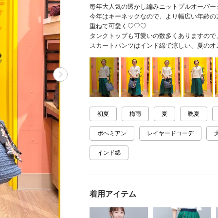
毎年大人気の透かし編みニットプルオーバー
今年はキーネックなので、より幅広い年齢の
重ねて可愛く♡♡♡
タンクトップも可愛いの数多くありますので
スカートパンツはインド綿で涼しい、夏のオ
初夏
梅雨
夏
晩夏
ボヘミアン
レイヤードコーデ
インド綿
着用アイテム