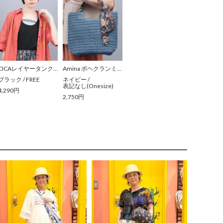
CICAレイヤータンクトップ
Amina ボヘクランミニトート
ブラック
/
FREE
ネイビー
/
表記なし(Onesize)
4,290円
2,750円