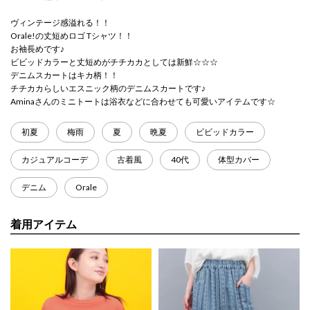
ヴィンテージ感溢れる！！
Orale!の丈短めロゴ Tシャツ！！
お袖長めです♪
ビビッドカラーと丈短めがチチカカとしては新鮮☆☆☆
デニムスカートはキカ柄！！
チチカカらしいエスニック柄のデニムスカートです♪
Aminaさんのミニトートは浴衣などに合わせても可愛いアイテムです☆
初夏
梅雨
夏
晩夏
ビビッドカラー
カジュアルコーデ
古着風
40代
体型カバー
デニム
Orale
着用アイテム