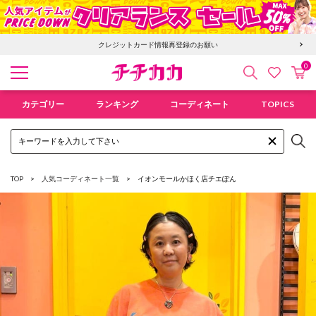
クレジットカード情報再登録のお願い
0
検索
カ
お気に入
チチカカ オンラインショップ
カテゴリー
ランキング
コーディネート
TOPICS
TOP
人気コーディネート一覧
イオンモールかほく店
チエぽん