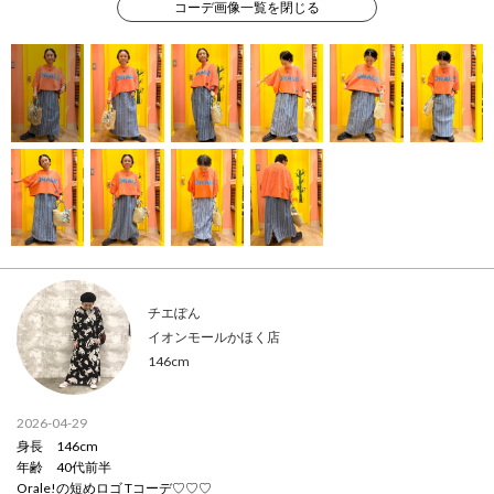
コーデ画像一覧を閉じる
チエぽん
イオンモールかほく店
146cm
2026-04-29
身長 146cm
年齢 40代前半
Orale!の短めロゴ Tコーデ♡♡♡