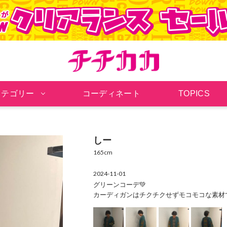
チチカカ オンラインシ
カテゴリー
コーディネート
TOPICS
しー
165cm
2024-11-01
グリーンコーデ💚
カーディガンはチクチクせずモコモコな素材で