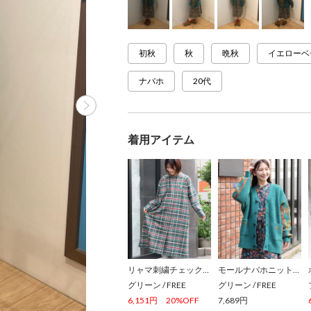
初秋
秋
晩秋
イエローベ
ナバホ
20代
着用アイテム
リャマ刺繍チェックシャツワンピース
モールナバホニットカーディガン
グリーン
/
FREE
グリーン
/
FREE
6,151円
20%OFF
7,689円