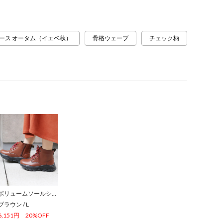
ース オータム（イエベ秋）
骨格ウェーブ
チェック柄
ボリュームソールショートブーツ
ブラウン
/
L
6,151円
20%OFF