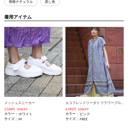
骨格ナチュラル
差し色
着用アイテム
メッシュスニーカー
エコフレンドリーダイ フラワーブロックプリントワンピース
2,524円
6,591円
50%OFF
20%OFF
カラー
カラー
ホワイト
ピンク
サイズ
サイズ
M
FREE