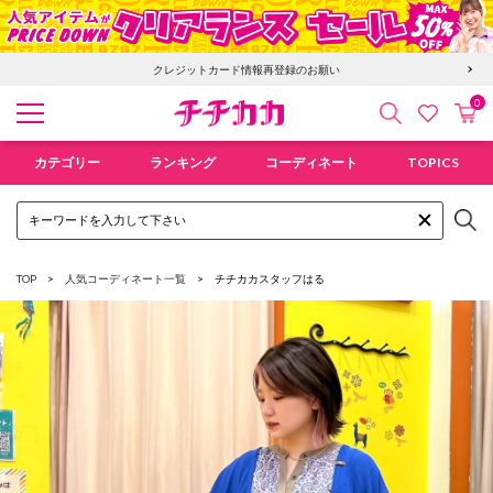
クレジットカード情報再登録のお願い
0
検索
カ
お気に入
チチカカ オンラインショップ
カテゴリー
ランキング
コーディネート
TOPICS
TOP
人気コーディネート一覧
チチカカスタッフ
はる