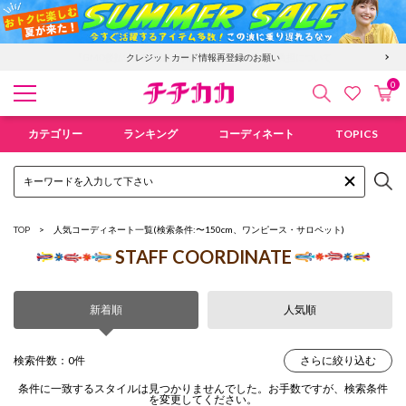
「GMO後払い」お支払い停滞時の回収手数料のご負担について
クレジットカード情報再登録のお願い
0
検索
カ
お気に入
チチカカ オンラインショップ
カテゴリー
ランキング
コーディネート
TOPICS
TOP
人気コーディネート一覧
(検索条件:〜150cm、ワンピース・サロペット)
STAFF COORDINATE
新着順
人気順
検索件数：0件
さらに絞り込む
条件に一致するスタイルは見つかりませんでした。お手数ですが、検索条件
を変更してください。