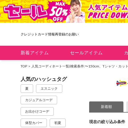
クレジットカード情報再登録のお願い
新着アイテム
セールアイテム
TOP
人気コーディネート一覧
(検索条件:〜150cm、Tシャツ・カッ
人気のハッシュタグ
夏
エスニック
カジュアルコーデ
新着順
お出かけコーデ
現在の絞り込み条件
体型カバー
初夏