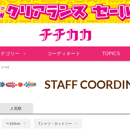
チチカカ オンラインシ
カテゴリー
コーディネート
TOPICS
トソー)
STAFF COORDI
人気順
〜150cm
Tシャツ・カットソー