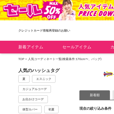
クレジットカード情報再登録のお願い
新着アイテム
セールアイテム
TOP
人気コーディネート一覧
(検索条件:170cm〜、バッグ)
人気のハッシュタグ
夏
エスニック
カジュアルコーデ
新着順
お出かけコーデ
現在の絞り込み条件
体型カバー
初夏