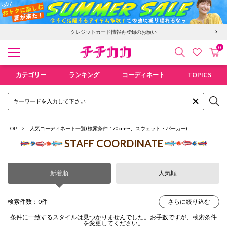
クレジットカード情報再登録のお願い
0
検索
カ
お気に入
チチカカ オンラインショップ
カテゴリー
ランキング
コーディネート
TOPICS
TOP
人気コーディネート一覧
(検索条件:170cm〜、スウェット・パーカー)
STAFF COORDINATE
新着順
人気順
検索件数：0件
さらに絞り込む
条件に一致するスタイルは見つかりませんでした。お手数ですが、検索条件
を変更してください。