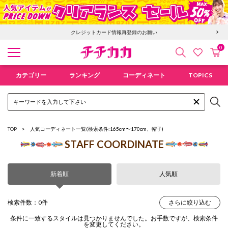
クレジットカード情報再登録のお願い
0
検索
カ
お気に入
チチカカ オンラインショップ
カテゴリー
ランキング
コーディネート
TOPICS
TOP
人気コーディネート一覧
(検索条件:165cm〜170cm、帽子)
STAFF COORDINATE
新着順
人気順
検索件数：0件
さらに絞り込む
条件に一致するスタイルは見つかりませんでした。お手数ですが、検索条件
を変更してください。