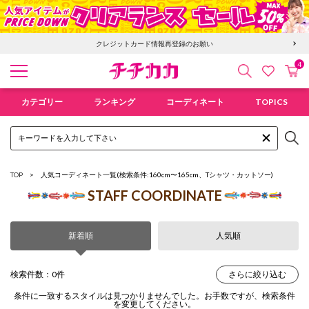
クレジットカード情報再登録のお願い
4
検索
カ
お気に入
チチカカ オンラインショップ
カテゴリー
ランキング
コーディネート
TOPICS
TOP
人気コーディネート一覧
(検索条件:160cm〜165cm、Tシャツ・カットソー)
STAFF COORDINATE
新着順
人気順
検索件数：0件
さらに絞り込む
条件に一致するスタイルは見つかりませんでした。お手数ですが、検索条件
を変更してください。