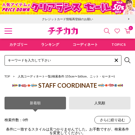
クレジットカード情報再登録のお願い
0
検索
カ
お気に入
チチカカ オンラインショップ
カテゴリー
ランキング
コーディネート
TOPICS
TOP
人気コーディネート一覧
(検索条件:155cm〜160cm、ニット・セーター)
STAFF COORDINATE
新着順
人気順
検索件数：0件
さらに絞り込む
条件に一致するスタイルは見つかりませんでした。お手数ですが、検索条件
を変更してください。