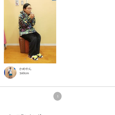
かめやん
160cm
1