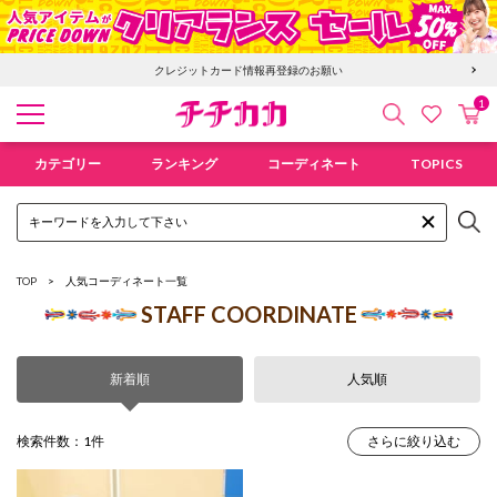
クレジットカード情報再登録のお願い
1
検索
カ
お気に入
チチカカ オンラインショップ
カテゴリー
ランキング
コーディネート
TOPICS
TOP
人気コーディネート一覧
STAFF COORDINATE
新着順
人気順
検索件数：1件
さらに絞り込む