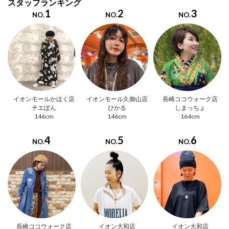
スタッフランキング
1
2
3
NO.
NO.
NO.
イオンモールかほく店
イオンモール久御山店
長崎ココウォーク店
チエぽん
ひかる
しまっちょ
146cm
146cm
164cm
4
5
6
NO.
NO.
NO.
長崎ココウォーク店
イオン大和店
イオン大和店