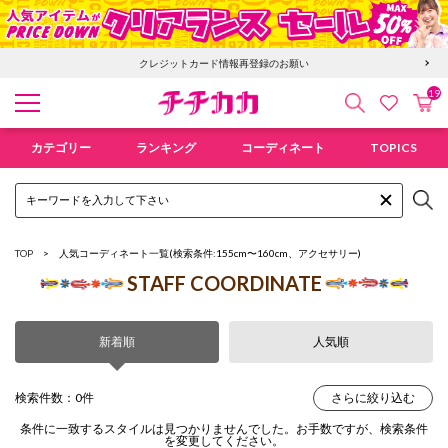
クレジットカード情報再登録のお願い
19
検索
カ
お気に入
チチカカ オンラインショップ
カテゴリー
ランキング
コーディネート
TOPICS
TOP
人気コーディネート一覧
(検索条件:155cm〜160cm、アクセサリー)
STAFF COORDINATE
新着順
人気順
検索件数：0件
さらに絞り込む
条件に一致するスタイルは見つかりませんでした。お手数ですが、検索条件
を変更してください。