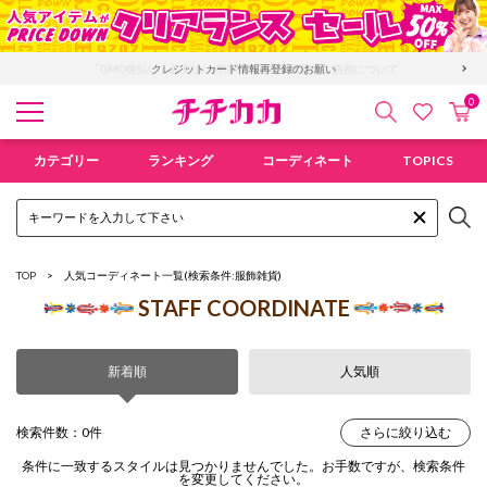
「GMO後払い」お支払い停滞時の回収手数料のご負担について
クレジットカード情報再登録のお願い
0
検索
カ
お気に入
チチカカ オンラインショップ
カテゴリー
ランキング
コーディネート
TOPICS
TOP
人気コーディネート一覧
(検索条件:服飾雑貨)
STAFF COORDINATE
新着順
人気順
検索件数：0件
さらに絞り込む
条件に一致するスタイルは見つかりませんでした。お手数ですが、検索条件
を変更してください。