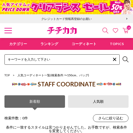
クレジットカード情報再登録のお願い
18
検索
カ
お気に入
チチカカ オンラインショップ
カテゴリー
ランキング
コーディネート
TOPICS
TOP
人気コーディネート一覧
(検索条件:〜150cm、バッグ)
STAFF COORDINATE
新着順
人気順
検索件数：0件
さらに絞り込む
条件に一致するスタイルは見つかりませんでした。お手数ですが、検索条件
を変更してください。