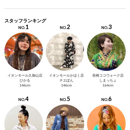
スタッフランキング
1
2
3
NO.
NO.
NO.
イオンモール久御山店
イオンモールかほく店
長崎ココウォーク店
ひかる
チエぽん
しまっちょ
146cm
146cm
164cm
4
5
6
NO.
NO.
NO.