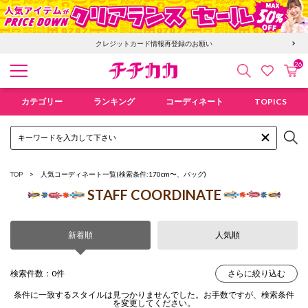
クレジットカード情報再登録のお願い
26
検索
カ
お気に入
チチカカ オンラインショップ
カテゴリー
ランキング
コーディネート
TOPICS
TOP
人気コーディネート一覧
(検索条件:170cm〜、バッグ)
STAFF COORDINATE
新着順
人気順
検索件数：0件
さらに絞り込む
条件に一致するスタイルは見つかりませんでした。お手数ですが、検索条件
を変更してください。