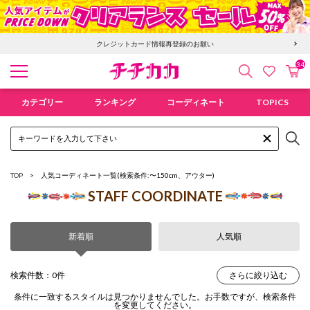
クレジットカード情報再登録のお願い
34
検索
カ
お気に入
チチカカ オンラインショップ
カテゴリー
ランキング
コーディネート
TOPICS
TOP
人気コーディネート一覧
(検索条件:〜150cm、アウター)
STAFF COORDINATE
新着順
人気順
検索件数：0件
さらに絞り込む
条件に一致するスタイルは見つかりませんでした。お手数ですが、検索条件
を変更してください。