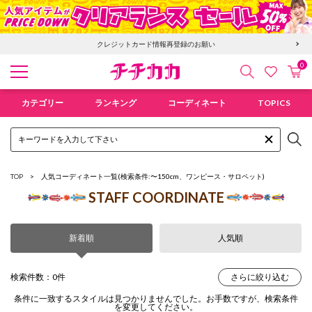
クレジットカード情報再登録のお願い
0
検索
カ
お気に入
チチカカ オンラインショップ
カテゴリー
ランキング
コーディネート
TOPICS
TOP
人気コーディネート一覧
(検索条件:〜150cm、ワンピース・サロペット)
STAFF COORDINATE
新着順
人気順
検索件数：0件
さらに絞り込む
条件に一致するスタイルは見つかりませんでした。お手数ですが、検索条件
を変更してください。