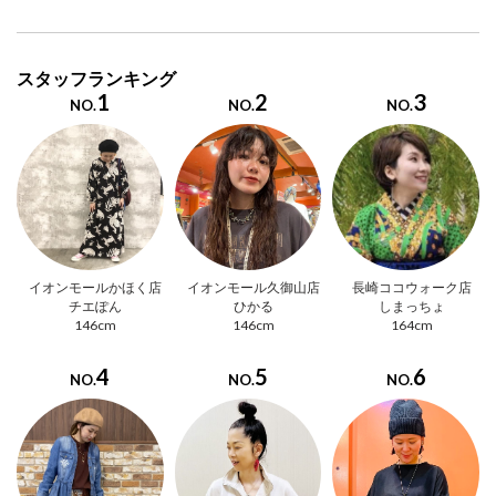
スタッフランキング
1
2
3
NO.
NO.
NO.
イオンモールかほく店
イオンモール久御山店
長崎ココウォーク店
チエぽん
ひかる
しまっちょ
146cm
146cm
164cm
4
5
6
NO.
NO.
NO.