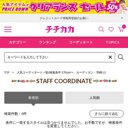
クレジットカード情報再登録のお願い
0
検索
カ
お気に入
チチカカ オンラインショップ
カテゴリー
ランキング
コーディネート
TOPICS
TOP
人気コーディネート一覧
(検索条件:170cm〜、カーディガン・羽織り)
STAFF COORDINATE
新着順
人気順
検索件数：0件
さらに絞り込む
条件に一致するスタイルは見つかりませんでした。お手数ですが、検索条件
を変更してください。