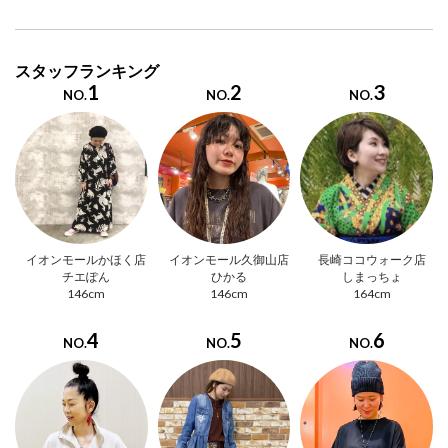
スタッフランキング
1
2
3
NO.
NO.
NO.
イオンモールかほく店
イオンモール久御山店
長崎ココウォーク店
チエぽん
ひかる
しまっちょ
146cm
146cm
164cm
4
5
6
NO.
NO.
NO.