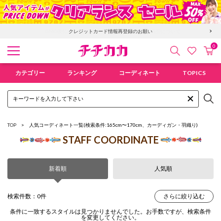
「GMO後払い」お支払い停滞時の回収手数料のご負担について
クレジットカード情報再登録のお願い
0
検索
カ
お気に入
チチカカ オンラインショップ
カテゴリー
ランキング
コーディネート
TOPICS
TOP
人気コーディネート一覧
(検索条件:165cm〜170cm、カーディガン・羽織り)
STAFF COORDINATE
新着順
人気順
検索件数：0件
さらに絞り込む
条件に一致するスタイルは見つかりませんでした。お手数ですが、検索条件
を変更してください。