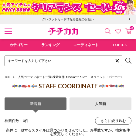
クレジットカード情報再登録のお願い
48
検索
カ
お気に入
チチカカ オンラインショップ
カテゴリー
ランキング
コーディネート
TOPICS
TOP
人気コーディネート一覧
(検索条件:155cm〜160cm、スウェット・パーカー)
STAFF COORDINATE
新着順
人気順
検索件数：0件
さらに絞り込む
条件に一致するスタイルは見つかりませんでした。お手数ですが、検索条件
を変更してください。