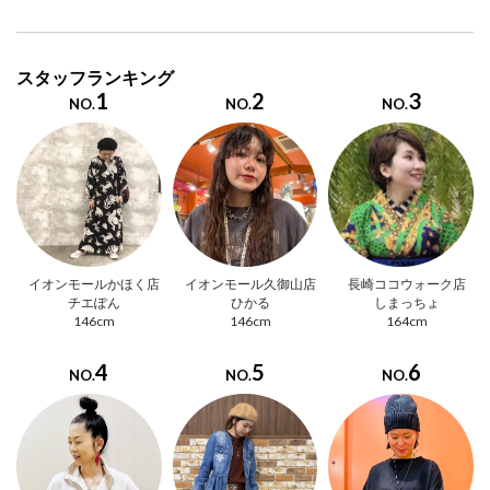
スタッフランキング
1
2
3
NO.
NO.
NO.
イオンモールかほく店
イオンモール久御山店
長崎ココウォーク店
チエぽん
ひかる
しまっちょ
146cm
146cm
164cm
4
5
6
NO.
NO.
NO.