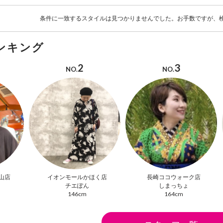
条件に一致するスタイルは見つかりませんでした。お手数ですが、
ンキング
2
3
NO.
NO.
山店
イオンモールかほく店
長崎ココウォーク店
チエぽん
しまっちょ
146cm
164cm