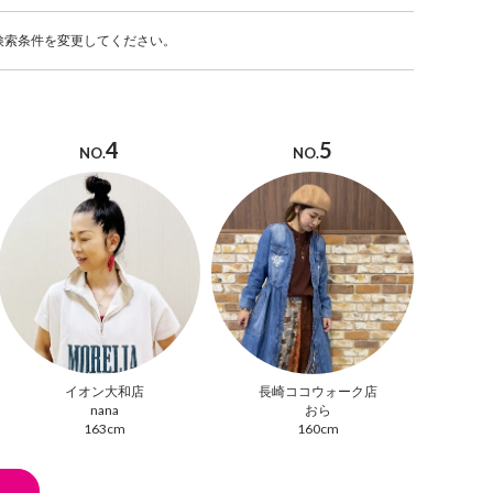
検索条件を変更してください。
4
5
NO.
NO.
イオン大和店
長崎ココウォーク店
nana
おら
163cm
160cm