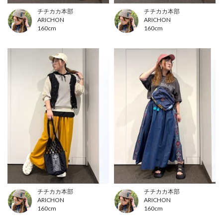
チチカカ本部
チチカカ本部
ARICHON
ARICHON
160cm
160cm
チチカカ本部
チチカカ本部
ARICHON
ARICHON
160cm
160cm