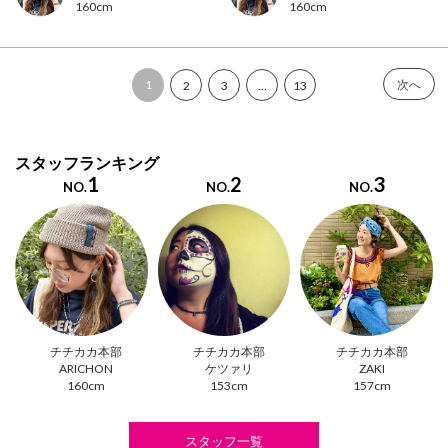
160cm
160cm
1
次へ
2
3
…
13
スタッフランキング
1
2
3
NO.
NO.
NO.
チチカカ本部
チチカカ本部
チチカカ本部
ARICHON
ケツァリ
ZAKI
160cm
153cm
157cm
スタッフ一覧