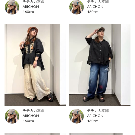
チチカカ本部
チチカカ本部
ARICHON
ARICHON
160cm
160cm
チチカカ本部
チチカカ本部
ARICHON
ARICHON
160cm
160cm