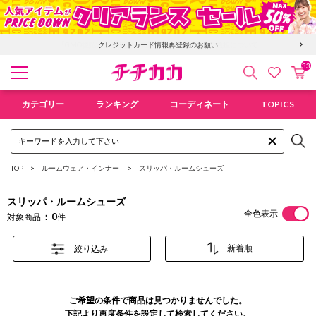
クレジットカード情報再登録のお願い
33
検索
カ
お気に入
チチカカ オンラインショップ
カテゴリー
ランキング
コーディネート
TOPICS
TOP
ルームウェア・インナー
スリッパ・ルームシューズ
スリッパ・ルームシューズ
全色表示
0
対象商品
件
絞り込み
ご希望の条件で商品は見つかりませんでした。
下記より再度条件を設定して検索してください。