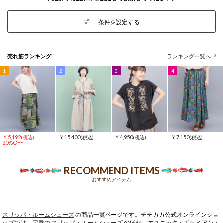
条件を設定する
売れ筋ランキング
ランキング一覧へ
1
2
3
4
￥5,192
￥15,400
￥4,950
￥7,150
(税込)
(税込)
(税込)
(税込)
20%OFF
RECOMMEND ITEMS
おすすめアイテム
スリッパ・ルームシューズ
の商品一覧ページです。チチカカ公式オンラインショ
ップでは、定番の
スリッパ・ルームシューズ
のほか、エスニック・ボヘミアン・