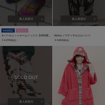
再入荷受付
再入荷受付
WEB限定
手づくり
ネパールニットルームソックス【WEB限定】
Amina ノマディサルエルパンツ
￥4,290
￥4,840
(税込)
(税込)
SOLD OUT
再入荷受付