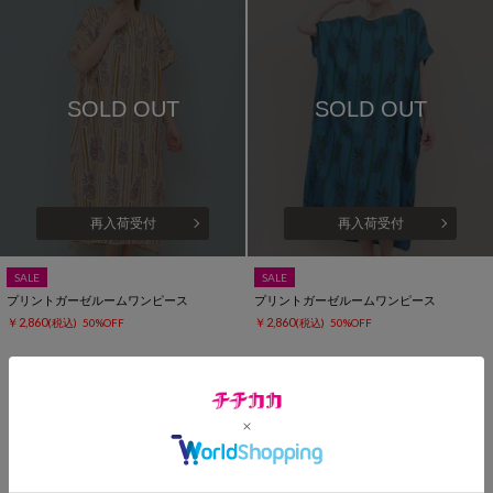
SOLD OUT
SOLD OUT
再入荷受付
再入荷受付
SALE
SALE
プリントガーゼルームワンピース
プリントガーゼルームワンピース
￥2,860
￥2,860
(税込)
50%OFF
(税込)
50%OFF
1
2
3
…
7
次
RECOMMEND ITEMS