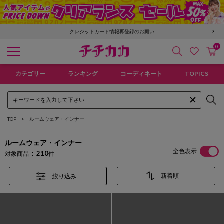
6,400円以上で送料無料！新規会員登録で300pt贈呈！
0
検索
カ
お気に入
チチカカ オンラインショップ
カテゴリー
ランキング
コーディネート
TOPICS
TOP
ルームウェア・インナー
ルームウェア・インナー
全色表示
210
対象商品
件
絞り込み