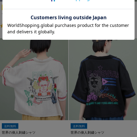
人気
男女兼用
送料無料
チビカチナプリントTシャツ
世界の偉人刺繍シャツ
￥3,960
￥11,000
(税込)
(税込)
5.0
（4）
送料無料
送料無料
世界の偉人刺繍シャツ
世界の偉人刺繍シャツ