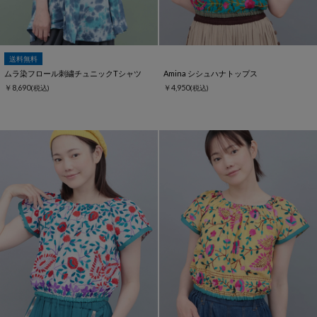
送料無料
ムラ染フロール刺繍チュニックTシャツ
Amina シシュハナトップス
￥8,690
￥4,950
(税込)
(税込)