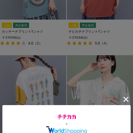
人気
男女兼用
人気
男女兼用
カッチーナプリントTシャツ
チビカチナプリントTシャツ
￥3,960
￥3,960
(税込)
(税込)
4.0
（2）
5.0
（4）