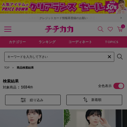
「GMO後払い」お支払い停滞時の回収手数料のご負担について
6,400円以上で送料無料！新規会員登録で300pt贈呈！
1
検索
カ
お気に入
チチカカ オンラインショップ
カテゴリー
ランキング
コーディネート
TOPICS
TOP
商品検索結果
検索結果
全色表示
1034
対象商品
件
絞り込み